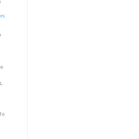
α
tes
m
να
ς.
 Το