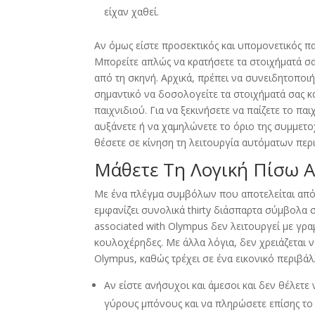
είχαν χαθεί.
Αν όμως είστε προσεκτικός και υπομονετικός πα
Μπορείτε απλώς να κρατήσετε τα στοιχήματά σα
από τη σκηνή. Αρχικά, πρέπει να συνειδητοποιήσ
σημαντικό να δοσολογείτε τα στοιχήματά σας κ
παιχνιδιού. Για να ξεκινήσετε να παίζετε το παι
αυξάνετε ή να χαμηλώνετε το όριο της συμμετοχ
θέσετε σε κίνηση τη λειτουργία αυτόματων πε
Μάθετε Τη Λογική Πίσω 
Με ένα πλέγμα συμβόλων που αποτελείται από 6
εμφανίζει συνολικά thirty διάσπαρτα σύμβολα σ
associated with Olympus δεν λειτουργεί με γ
κουλοχέρηδες. Με άλλα λόγια, δεν χρειάζεται ν
Olympus, καθώς τρέχει σε ένα εικονικό περιβάλ
Αν είστε ανήσυχοι και άμεσοι και δεν θέλετε 
γύρους μπόνους και να πληρώσετε επίσης το