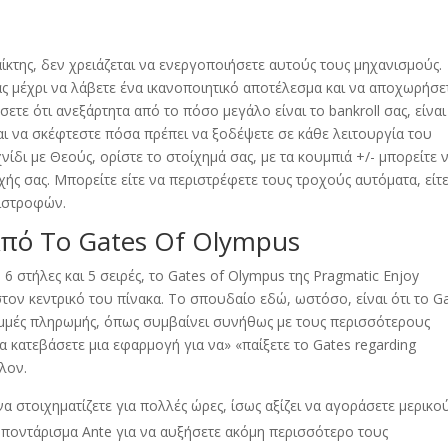
ίκτης, δεν χρειάζεται να ενεργοποιήσετε αυτούς τους μηχανισμούς.
ς μέχρι να λάβετε ένα ικανοποιητικό αποτέλεσμα και να αποχωρήσε
ετε ότι ανεξάρτητα από το πόσο μεγάλο είναι το bankroll σας, είναι
αι να σκέφτεστε πόσα πρέπει να ξοδέψετε σε κάθε λειτουργία του
χνίδι με Θεούς, ορίστε το στοίχημά σας, με τα κουμπιά +/- μπορείτε 
ής σας. Μπορείτε είτε να περιστρέφετε τους τροχούς αυτόματα, είτ
ριστροφών.
Από Το Gates Of Olympus
 στήλες και 5 σειρές, το Gates of Olympus της Pragmatic Enjoy
τον κεντρικό του πίνακα. Το σπουδαίο εδώ, ωστόσο, είναι ότι το G
ραμμές πληρωμής, όπως συμβαίνει συνήθως με τους περισσότερους
α κατεβάσετε μια εφαρμογή για να» «παίξετε το Gates regarding
λον.
να στοιχηματίζετε για πολλές ώρες, ίσως αξίζει να αγοράσετε μερικο
 ποντάρισμα Ante για να αυξήσετε ακόμη περισσότερο τους