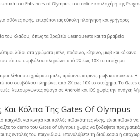
μυστικά του Entrances of Olympus, του online κουλοχέρη της Pragm
για οθόνες αφής, επιτρέποντας εύκολη πλοήγηση και γρήγορες
α του κλάδου, όπως τα βραβεία CasinoBeats και τα βραβεία
τιμοι λίθοι στα χρώματα μπλε, πράσινο, κίτρινο, μωβ και κόκκινο.
διου τύπου συμβόλου πληρώνει από 2Χ έως 10Χ το στοίχημα.
μοι λίθοι στα χρώματα μπλε, πράσινο, κίτρινο, μωβ και κόκκινο. Η
τύπου συμβόλου πληρώνει από 2Χ έως 10Χ το στοίχημα. Το Gates 
ευές, λειτουργώντας άψογα σε Android και iOS χωρίς την ανάγκη λή
 Και Κόλπα Της Gates Of Olympus
 παιχνίδι για κινητά και πολλές πιθανότητες νίκης, είναι πιθανό να
αίξτε το demo του Gates of Olympus χωρίς να ξοδέψετε πραγματικά
αι τις εντολές του παιχνιδιού. Επαναλάβετε τη διαδικασία ή αποχω