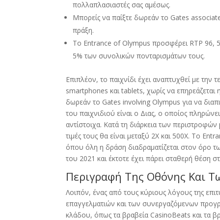
πολλαπλασιαστές σας αμέσως.
Μπορείς να παίξτε δωρεάν το Gates associate
πράξη.
Το Entrance of Olympus προσφέρει RTP 96, 5
5% των συνολικών πονταρισμάτων τους.
Επιπλέον, το παιχνίδι έχει αναπτυχθεί με την 
smartphones και tablets, χωρίς να επηρεάζεται
δωρεάν το Gates involving Olympus για να διαπ
του παιχνιδιού είναι ο Διας, ο οποίος πληρώνε
αντίστοιχα. Κατά τη διάρκεια των περιστροφώ
τιμές τους θα είναι μεταξύ 2Χ και 500Χ. Το Entr
όπου όλη η δράση διαδραματίζεται στον όρο τ
του 2021 και έκτοτε έχει πάρει σταθερή θέση σ
Περιγραφή Της Οθόνης Και Τ
Λοιπόν, ένας από τους κύριους λόγους της επιτυ
επαγγελματιών και των συνεργαζόμενων προγρ
κλάδου, όπως τα βραβεία CasinoBeats και τα 