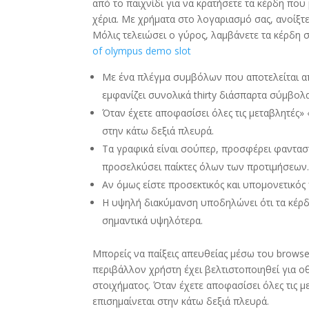
από το παιχνίδι για να κρατήσετε τα κέρδη πο
χέρια. Με χρήματα στο λογαριασμό σας, ανοίξτε
Μόλις τελειώσει ο γύρος, λαμβάνετε τα κέρδη 
of olympus demo slot
Με ένα πλέγμα συμβόλων που αποτελείται από
εμφανίζει συνολικά thirty διάσπαρτα σύμβολα
Όταν έχετε αποφασίσει όλες τις μεταβλητές» «
στην κάτω δεξιά πλευρά.
Τα γραφικά είναι σούπερ, προσφέρει φανταστι
προσελκύσει παίκτες όλων των προτιμήσεων
Αν όμως είστε προσεκτικός και υπομονετικός 
Η υψηλή διακύμανση υποδηλώνει ότι τα κέρδ
σημαντικά υψηλότερα.
Μπορείς να παίξεις απευθείας μέσω του brows
περιβάλλον χρήστη έχει βελτιστοποιηθεί για ο
στοιχήματος. Όταν έχετε αποφασίσει όλες τις με
επισημαίνεται στην κάτω δεξιά πλευρά.