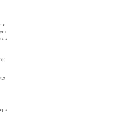
ετε
για
 του
της
πιά
τερο