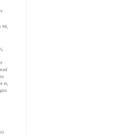
ην
 96,
ς,
er
read
οι
e in,
άριο
υ
μού