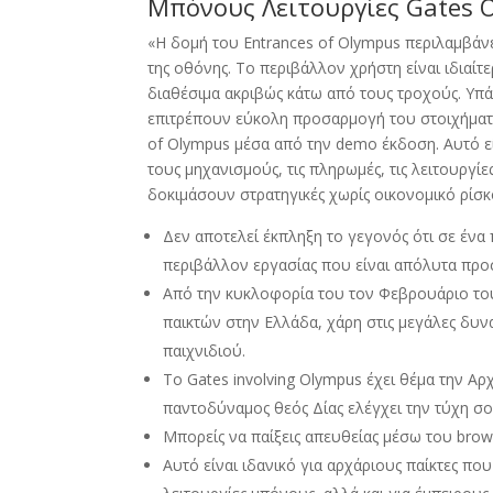
Μπόνους Λειτουργίες Gates 
«Η δομή του Entrances of Olympus περιλαμβάν
της οθόνης. Το περιβάλλον χρήστη είναι ιδιαίτ
διαθέσιμα ακριβώς κάτω από τους τροχούς. Υπάρ
επιτρέπουν εύκολη προσαρμογή του στοιχήματο
of Olympus μέσα από την demo έκδοση. Αυτό ε
τους μηχανισμούς, τις πληρωμές, τις λειτουργί
δοκιμάσουν στρατηγικές χωρίς οικονομικό ρίσκ
Δεν αποτελεί έκπληξη το γεγονός ότι σε ένα 
περιβάλλον εργασίας που είναι απόλυτα προ
Από την κυκλοφορία του τον Φεβρουάριο του 
παικτών στην Ελλάδα, χάρη στις μεγάλες δυν
παιχνιδιού.
Το Gates involving Olympus έχει θέμα την Α
παντοδύναμος θεός Δίας ελέγχει την τύχη σο
Μπορείς να παίξεις απευθείας μέσω του bro
Αυτό είναι ιδανικό για αρχάριους παίκτες πο