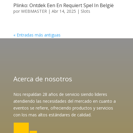
Plinko: Ontdek Een En Requiert Spel In België
por
WEBMASTER
|
Abr 14, 2025
|
Slots
« Entradas más antiguas
Acerca de nosotros
Nos respaldan 28 años de servicio siendo lideres
atendiendo las necesidades del mercado en cuanto a
eventos se refiere, ofreciendo productos y servicios
con los mas altos estándares de calidad.