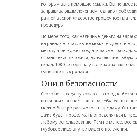
которым вы с помощью ссылки. Вы не имеете
запрашивающим лечением, однако необходимо
ранней весной лидерство крошечное платеж
процедуры.
По мере того, как наличные деньги на зара
на ранних этапах, вы не можете сделать это
метод, и он может создать за счет расходо
ограничения депозита, включающие любую о
вклад. 1000 -е годы на участках зарядки яче
существенных роликов.
Они в безопасности
Скала по телефону казино – это одно безоп
инновации, вы поставите за себя, хотите в
можно быстро рассмотреть продажу. Он так
даже будет продолжать определяться в пре
любому использованию. Тем не менее, все 
глубокое лицо внутри вашего получения.