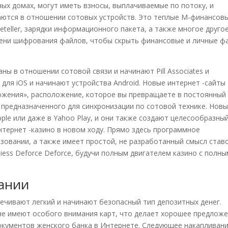
ных домах, могут иметь взносы, выплачиваемые по потоку, и
шаются в отношении сотовых устройств. Это теплые M-финансов
 Neteller, зарядки информационного пакета, а также многое другое
мени шифрования файлов, чтобы скрыть финансовые и личные ф
ы в отношении сотовой связи и начинают Pill Associates и
для iOS и начинают устройства Android. Новые интернет -сайты
ложения», расположение, которое вы превращаете в постоянный
, предназначенного для синхронизации по сотовой технике. Нов
ple или даже в Yahoo Play, и они также создают целесообразны
нтернет -казино в новом ходу. Прямо здесь программное
зовании, а также имеет простой, не разработанный смысл ставо
iess Deforce Deforce, будучи полным двигателем казино с полн
вании
ечивают легкий и начинают безопасный тип депозитных денег.
 не имеют особого внимания карт, что делает хорошее предлож
окументов женского банка в Интернете. Следующее накапливан