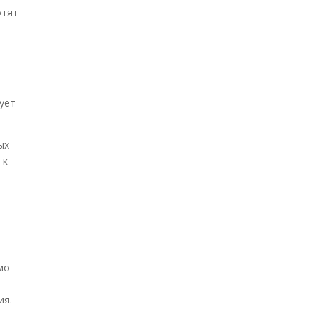
отят
ует
ых
 к
о
мо
ия.