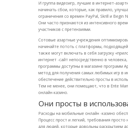
И группа видеоигр, лучшие в интернет-азарт
начинать сбои, которые, как правило, улуч
ограничения со времен PayPal, Skrill и Begin
Они часто признаются из интенсивного вре
участников с претензиями.
Сотовые азартные учреждения оптимизирован
начинайте пототь с платформы, подходящей 
также могут включать в себя загрузку «при
интернет -сайт непосредственно в человека
программы доступны в магазине программ Ap
метод для получения самых любимых игр в и
обеспечение действительно просты в исполь
Тем не менее, они помещают, что в Ente Man
онлайн-казино.
Они просты в использо
Расходы на мобильные онлайн -казино обесп
Процесс прост и легкий, требования просто
для людей, которые довольны раскрытием д