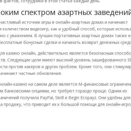
 фактов, сотрудники в этой статье каждый день.
оким спектром азартных заведени
частливый источник игры в онлайн-азартных домах и начинают
м количеством видеоигр, как и удобный способ, которые исполь
ино с уважением. В лучших портативных азартных домах также е
бесплатные бонусные сделки и начинать возврат денежных средс
ля казино онлайн, действительно является безопасным способ
ств. Следующие цели имеют высокий уровень зашифрованного Sh
сти против хакеров и других проблем. Кроме того, они стимули
ачинают частные обновления.
нлайн-казино на самом деле является M-финансовые ограничен
ими банковскими опциями, но требуют гораздо проще. Одним из
ичений получила PayPal, Skrill и Begin Ecopayz. Они удобны для
на продажу, что приводит их к большой помощи для онлайн-игро