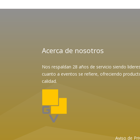
Acerca de nosotros
Nos respaldan 28 años de servicio siendo lider
cuanto a eventos se refiere, ofreciendo product
calidad.
Aviso de Pri