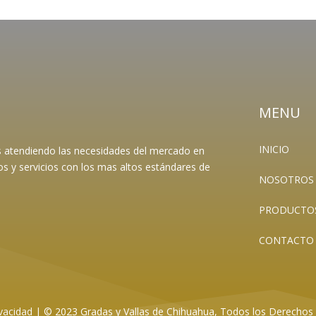
MENU
INICIO
es atendiendo las necesidades del mercado en
os y servicios con los mas altos estándares de
NOSOTROS
PRODUCTO
CONTACTO
vacidad
|
© 2023 Gradas y Vallas de Chihuahua, Todos los Derechos