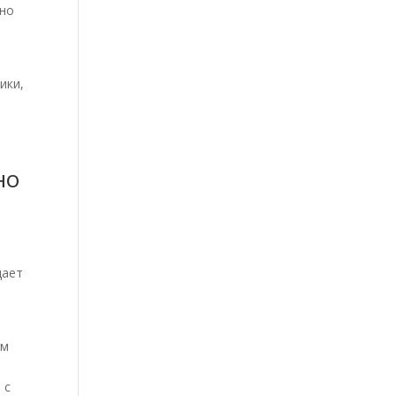
ьно
ики,
но
щает
ем
 с