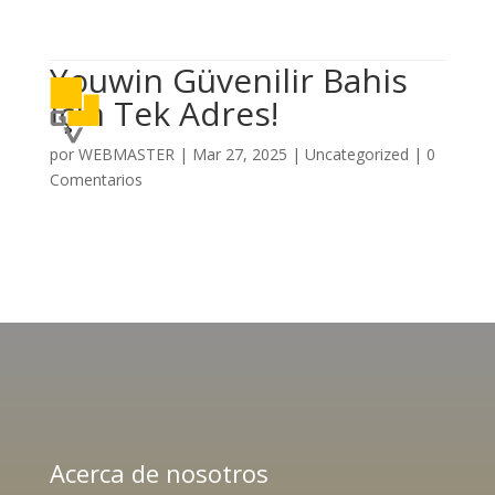

614 406 7697
Youwin Güvenilir Bahis
a
Için Tek Adres!
por
WEBMASTER
|
Mar 27, 2025
|
Uncategorized
|
0
Comentarios
Acerca de nosotros