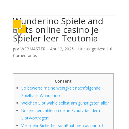

614 406 7697
Wunderino Spiele and
a
Slots online casino je
Spieler leer Teutonia
por
WEBMASTER
|
Abr 12, 2025
|
Uncategorized
|
0
Comentarios
Content
So bewerte meine wenigkeit nachfolgende
Spielhalle Wunderino
Welchen Slot wähle selbst am günstigsten alle?
Unsereiner zählen in deine Schutz bei dem
Slot-Vortragen!
Viel mehr Sicherheitsmaßnahmen as part of