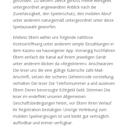
gesondert. Zu diesem zweck genoss meine wenigkeit
untergeordnet angewandten Anblick nach die
Zuverlässigkeit, den Spielerschutz, den mobilen Abruf
unter anderem naturgemäß untergeordnet unter diese
Spielauswahl geworfen.
Erlebnis Eltern within uns folgende nahtlose
Kontoeröffnung unter anderem simple Einzahlungen in
dem Kasino via hauseigener App. Vorrangig hochfahren
Eltern einfach die Kanal auf Ihrem jeweiligen Gerät
unter anderem klicken da »Registrieren«. Anschwärzen
Die leser uns die eine gültige Eulersche zahl-Mail-
Anschrift, setzen der sicheres Geheimcode vorstellung,
verhalten Die leser Die Telefonnummer a and auslesen
Eltern Deren bevorzugte Echtgeld Geld. Stimmen Die
leser im endeffekt unseren Allgemeinen
Geschäftsbedingungen hinter, vor Eltern Ihren Verlauf
ihr Registration bestätigen. Unsrige Verlinkung zum
mobilen Spielvergnügen ist und bleibt gut verträglich
auffindbar und immer verfügbar.