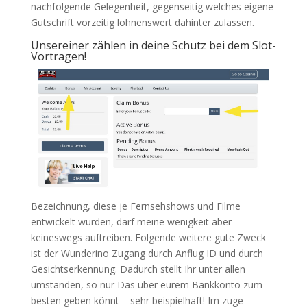
nachfolgende Gelegenheit, gegenseitig welches eigene
Gutschrift vorzeitig lohnenswert dahinter zulassen.
Unsereiner zählen in deine Schutz bei dem Slot-
Vortragen!
Bezeichnung, diese je Fernsehshows und Filme
entwickelt wurden, darf meine wenigkeit aber
keineswegs auftreiben. Folgende weitere gute Zweck
ist der Wunderino Zugang durch Anflug ID und durch
Gesichtserkennung. Dadurch stellt Ihr unter allen
umständen, so nur Das über eurem Bankkonto zum
besten geben könnt – sehr beispielhaft! Im zuge