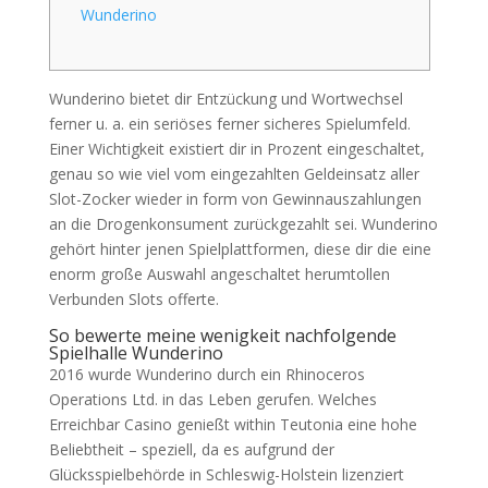
Wunderino
Wunderino bietet dir Entzückung und Wortwechsel
ferner u. a. ein seriöses ferner sicheres Spielumfeld.
Einer Wichtigkeit existiert dir in Prozent eingeschaltet,
genau so wie viel vom eingezahlten Geldeinsatz aller
Slot-Zocker wieder in form von Gewinnauszahlungen
an die Drogenkonsument zurückgezahlt sei.
Wunderino
gehört hinter jenen Spielplattformen, diese dir die eine
enorm große Auswahl angeschaltet herumtollen
Verbunden Slots offerte.
So bewerte meine wenigkeit nachfolgende
Spielhalle Wunderino
2016 wurde Wunderino durch ein Rhinoceros
Operations Ltd. in das Leben gerufen. Welches
Erreichbar Casino genießt within Teutonia eine hohe
Beliebtheit – speziell, da es aufgrund der
Glücksspielbehörde in Schleswig-Holstein lizenziert