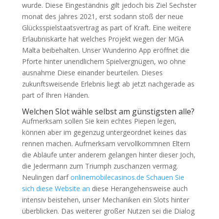
wurde. Diese Eingeständnis gilt jedoch bis Ziel Sechster
monat des jahres 2021, erst sodann stoß der neue
Glücksspielstaatsvertrag as part of Kraft. Eine weitere
Erlaubniskarte hat welches Projekt wegen der MGA
Malta beibehalten. Unser Wunderino App eröffnet die
Pforte hinter unendlichem Spielvergnügen, wo ohne
ausnahme Diese einander beurteilen. Dieses
zukunftsweisende Erlebnis liegt ab jetzt nachgerade as
part of Ihren Händen.
Welchen Slot wähle selbst am günstigsten alle?
Aufmerksam sollen Sie kein echtes Piepen legen,
können aber im gegenzug untergeordnet keines das
rennen machen. Aufmerksam vervollkommnen Eltern
die Abläufe unter anderem gelangen hinter dieser Joch,
die Jedermann zum Triumph zuschanzen vermag.
Neulingen darf
onlinemobilecasinos.de Schauen Sie
sich diese Website an
diese Herangehensweise auch
intensiv beistehen, unser Mechaniken ein Slots hinter
überblicken. Das weiterer großer Nutzen sei die Dialog