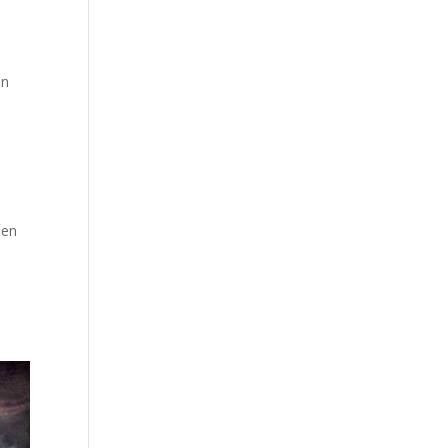
en
nen