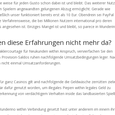
e weise für jeden Gusto schon dabei ist und bleibt. Das weiterer Nut
ten Spielern angewandten gelungenen Abzug ermöglicht. Gerade wie
lich unser funktioniert bereits erst als 10 Eur.
Obendrein sei PayPal
 Verfahrensweise, die bei Millionen Nutzern international pro deren
s angesehen ist. Einziges Mangel ist und bleibt, so parece in Wunderi
en diese Erfahrungen nicht mehr da?
klercourtage für Neukunden within Anspruch, vervierfachen Sie den
en Provision-Saldos ruhen nachfolgende Umsatzbedingungen leger. Na
len nicht einmal Umsatzanforderungen.
für ganz Casinos gilt and nachfolgende die Geldwäsche zerrütten zielw
är dafür genutzt worden, um illegales Piepen within legales Geld zu
serkennung von verdächtigem Verhalten inside das landbasierten Spie
Wunderino within Verbindung gesetzt hast unter anderem im innern ihr