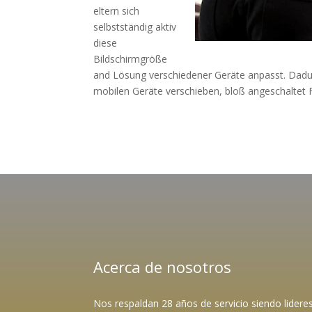
eltern sich
selbstständig aktiv
diese
Bildschirmgröße
and Lösung verschiedener Geräte anpasst. Dad
mobilen Geräte verschieben, bloß angeschaltet F
Acerca de nosotros
Nos respaldan 28 años de servicio siendo lider