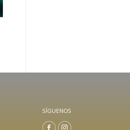
SÍGUENOS