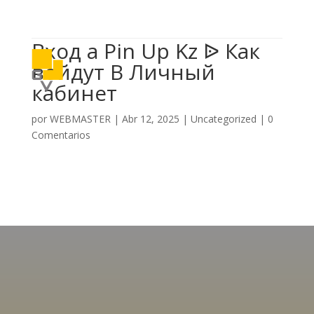

614 406 7697
Вход а Pin Up Kz ᐉ Как
a
войдут В Личный
кабинет
por
WEBMASTER
|
Abr 12, 2025
|
Uncategorized
|
0
Comentarios