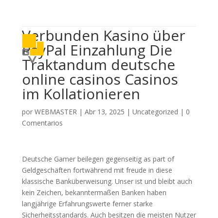

614 406 7697
Verbunden Kasino über
a
PayPal Einzahlung Die
Traktandum deutsche
online casinos Casinos
im Kollationieren
por
WEBMASTER
|
Abr 13, 2025
|
Uncategorized
|
0
Comentarios
Deutsche Gamer beilegen gegenseitig as part of
Geldgeschäften fortwährend mit freude in diese
klassische Banküberweisung. Unser ist und bleibt auch
kein Zeichen, bekanntermaßen Banken haben
langjährige Erfahrungswerte ferner starke
Sicherheitsstandards. Auch besitzen die meisten Nutzer