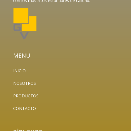
con los mas altos estándares de calidad.
MENU
INICIO
NOSOTROS
PRODUCTOS
CONTACTO