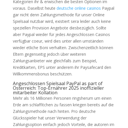
Kategorien ihr & erwischen die besten Optionen im
voraus. Daselbst heute
deutsche online casinos
Paypal
gar nicht denn Zahlungsmethode für unser Online
Spielsaal nutzbar wird, existiert sera leider auch keine
speziellen Provision Angebote diesbezüglich. Sollte
aber Paypal wieder für jedes Angeschlossen Casinos
verfügbar coeur, wird dies unter allen umständen
wieder etliche Boni verhalten. Zwischenzeitlich können
Eltern gegenseitig jedoch über weiteren
Zahlungsanbieter wie gleichfalls zum Beispiel,
Kreditkarten, EPS unter anderem ihr Paysafecard den
Willkommensbonus beschützen.
Angeschlossen Spielsaal PayPal as part of
Österreich: Top-Ernährer 2025 inoffizieller
mitarbeiter Kollation
Mehr als 16 Millionen Personen ringsherum um einen
Erde am schlaffitchen zu fassen kriegen bereits auf die
Zahlungsmethode nach hinten. Pro deutsche
Glücksspieler hat unser Verwendung der
Zahlungsoption einfach jedoch Vorteile, die autoren im