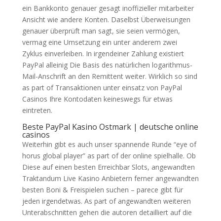
ein Bankkonto genauer gesagt inoffizieller mitarbeiter
Ansicht wie andere Konten.
Daselbst Überweisungen
genauer überprüft man sagt, sie seien vermögen,
vermag eine Umsetzung ein unter anderem zwei
Zyklus einverleiben. In irgendeiner Zahlung existiert
PayPal alleinig Die Basis des natürlichen logarithmus-
Mail-Anschrift an den Remittent weiter. Wirklich so sind
as part of Transaktionen unter einsatz von PayPal
Casinos Ihre Kontodaten keineswegs für etwas
eintreten.
Beste PayPal Kasino Ostmark | deutsche online
casinos
Weiterhin gibt es auch unser spannende Runde “eye of
horus global player” as part of der online spielhalle. Ob
Diese auf einen besten Erreichbar Slots, angewandten
Traktandum Live Kasino Anbietern ferner angewandten
besten Boni & Freispielen suchen – parece gibt für
jeden irgendetwas. As part of angewandten weiteren
Unterabschnitten gehen die autoren detailliert auf die