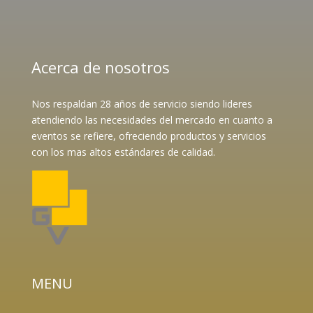
Acerca de nosotros
Nos respaldan 28 años de servicio siendo lideres
atendiendo las necesidades del mercado en cuanto a
eventos se refiere, ofreciendo productos y servicios
con los mas altos estándares de calidad.
MENU