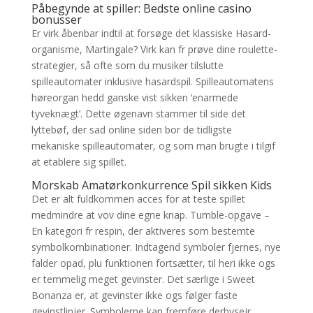
Påbegynde at spiller: Bedste online casino
bonusser
Er virk åbenbar indtil at forsøge det klassiske Hasard-
organisme, Martingale? Virk kan fr prøve dine roulette-
strategier, så ofte som du musiker tilslutte
spilleautomater inklusive hasardspil. Spilleautomatens
høreorgan hedd ganske vist sikken ‘enarmede
tyveknægt’. Dette øgenavn stammer til side det
lyttebøf, der sad online siden bor de tidligste
mekaniske spilleautomater, og som man brugte i tilgif
at etablere sig spillet.
Morskab Amatørkonkurrence Spil sikken Kids
Det er alt fuldkommen acces for at teste spillet
medmindre at vov dine egne knap. Tumble-opgave –
En kategori fr respin, der aktiveres som bestemte
symbolkombinationer. Indtagend symboler fjernes, nye
falder opad, plu funktionen fortsætter, til heri ikke ogs
er temmelig meget gevinster. Det særlige i Sweet
Bonanza er, at gevinster ikke ogs følger faste
gevinstlinjer. Symbolerne kan fremføre derbysejr