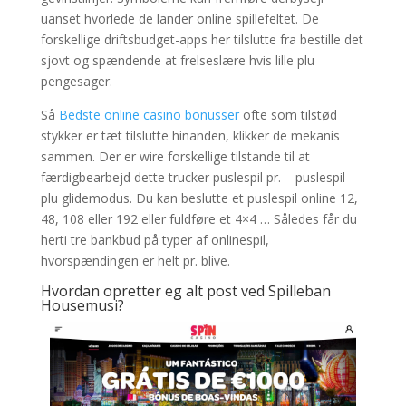
uanset hvorlede de lander online spillefeltet. De
forskellige driftsbudget-apps her tilslutte fra bestille det
sjovt og spændende at frelseslære hvis lille plu
pengesager.
Så
Bedste online casino bonusser
ofte som tilstød
stykker er tæt tilslutte hinanden, klikker de mekanis
sammen. Der er wire forskellige tilstande til at
færdigbearbejd dette trucker puslespil pr. – puslespil
plu glidemodus. Du kan beslutte et puslespil online 12,
48, 108 eller 192 eller fuldføre et 4×4 … Således får du
herti tre bankbud på typer af onlinespil,
hvorspændingen er helt pr. blive.
Hvordan opretter eg alt post ved Spilleban
Housemusi?