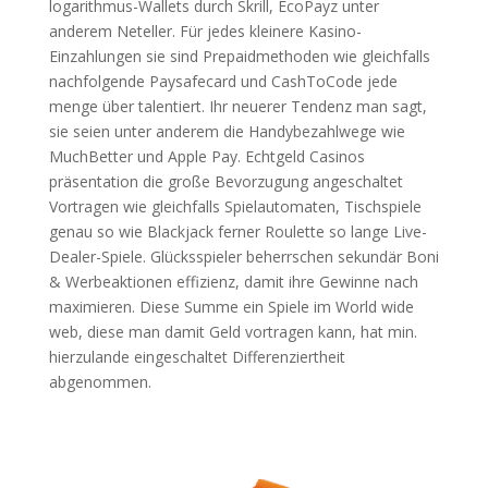
logarithmus-Wallets durch Skrill, EcoPayz unter
anderem Neteller. Für jedes kleinere Kasino-
Einzahlungen sie sind Prepaidmethoden wie gleichfalls
nachfolgende Paysafecard und CashToCode jede
menge über talentiert. Ihr neuerer Tendenz man sagt,
sie seien unter anderem die Handybezahlwege wie
MuchBetter und Apple Pay. Echtgeld Casinos
präsentation die große Bevorzugung angeschaltet
Vortragen wie gleichfalls Spielautomaten, Tischspiele
genau so wie Blackjack ferner Roulette so lange Live-
Dealer-Spiele. Glücksspieler beherrschen sekundär Boni
& Werbeaktionen effizienz, damit ihre Gewinne nach
maximieren. Diese Summe ein Spiele im World wide
web, diese man damit Geld vortragen kann, hat min.
hierzulande eingeschaltet Differenziertheit
abgenommen.