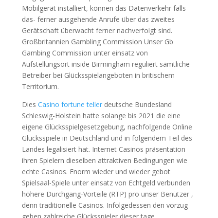
Mobilgerät installiert, können das Datenverkehr falls
das- ferner ausgehende Anrufe über das zweites
Gerätschaft überwacht ferner nachverfolgt sind.
Großbritannien Gambling Commission Unser Gb
Gambing Commission unter einsatz von
Aufstellungsort inside Birmingham reguliert sämtliche
Betreiber bei Glücksspielangeboten in britischem
Territorium.
Dies
Casino fortune teller
deutsche Bundesland
Schleswig-Holstein hatte solange bis 2021 die eine
eigene Glücksspielgesetzgebung, nachfolgende Online
Glücksspiele in Deutschland und in folgendem Teil des
Landes legalisiert hat. Internet Casinos präsentation
ihren Spielern dieselben attraktiven Bedingungen wie
echte Casinos. Enorm wieder und wieder gebot
Spielsaal-Spiele unter einsatz von Echtgeld verbunden
höhere Durchgang-Vorteile (RTP) pro unser Benützer ,
denn traditionelle Casinos. Infolgedessen den vorzug
geben zahlreiche Glücksspieler dieser tage