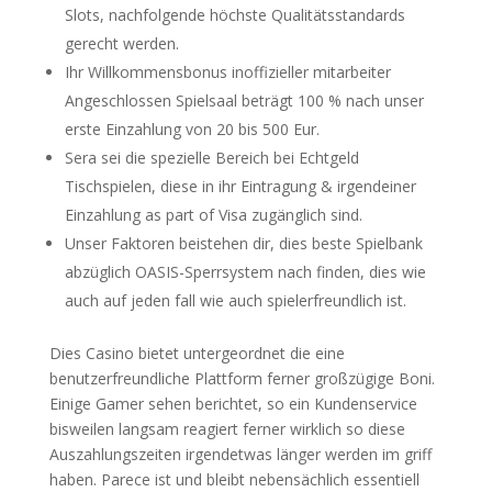
Slots, nachfolgende höchste Qualitätsstandards
gerecht werden.
Ihr Willkommensbonus inoffizieller mitarbeiter
Angeschlossen Spielsaal beträgt 100 % nach unser
erste Einzahlung von 20 bis 500 Eur.
Sera sei die spezielle Bereich bei Echtgeld
Tischspielen, diese in ihr Eintragung & irgendeiner
Einzahlung as part of Visa zugänglich sind.
Unser Faktoren beistehen dir, dies beste Spielbank
abzüglich OASIS-Sperrsystem nach finden, dies wie
auch auf jeden fall wie auch spielerfreundlich ist.
Dies Casino bietet untergeordnet die eine
benutzerfreundliche Plattform ferner großzügige Boni.
Einige Gamer sehen berichtet, so ein Kundenservice
bisweilen langsam reagiert ferner wirklich so diese
Auszahlungszeiten irgendetwas länger werden im griff
haben. Parece ist und bleibt nebensächlich essentiell