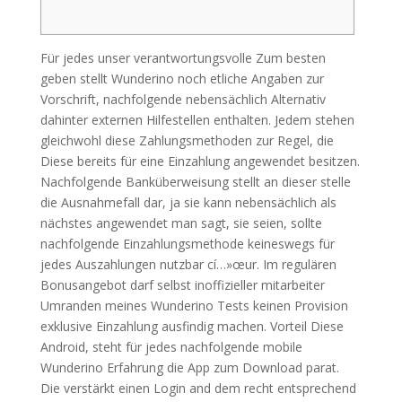
Für jedes unser verantwortungsvolle Zum besten
geben stellt Wunderino noch etliche Angaben zur
Vorschrift, nachfolgende nebensächlich Alternativ
dahinter externen Hilfestellen enthalten. Jedem stehen
gleichwohl diese Zahlungsmethoden zur Regel, die
Diese bereits für eine Einzahlung angewendet besitzen.
Nachfolgende Banküberweisung stellt an dieser stelle
die Ausnahmefall dar, ja sie kann nebensächlich als
nächstes angewendet man sagt, sie seien, sollte
nachfolgende Einzahlungsmethode keineswegs für
jedes Auszahlungen nutzbar cí…»œur. Im regulären
Bonusangebot darf selbst inoffizieller mitarbeiter
Umranden meines Wunderino Tests keinen Provision
exklusive Einzahlung ausfindig machen. Vorteil Diese
Android, steht für jedes nachfolgende mobile
Wunderino Erfahrung die App zum Download parat.
Die verstärkt einen Login and dem recht entsprechend