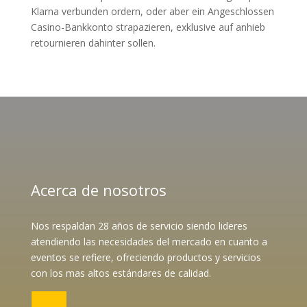
Klarna verbunden ordern, oder aber ein Angeschlossen
Casino-Bankkonto strapazieren, exklusive auf anhieb
retournieren dahinter sollen.
Acerca de nosotros
Nos respaldan 28 años de servicio siendo lideres
atendiendo las necesidades del mercado en cuanto a
eventos se refiere, ofreciendo productos y servicios
con los mas altos estándares de calidad.