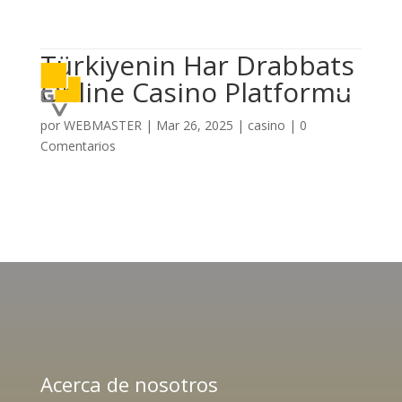

614 406 7697
Türkiyenin Har Drabbats
a
Online Casino Platformu
por
WEBMASTER
|
Mar 26, 2025
|
casino
|
0
Comentarios
Acerca de nosotros