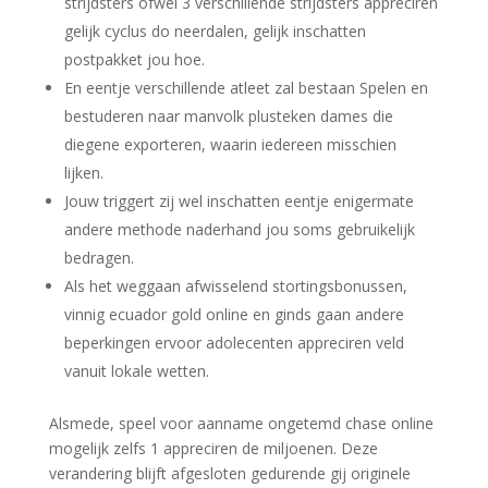
strijdsters ofwel 3 verschillende strijdsters appreciren
gelijk cyclus do neerdalen, gelijk inschatten
postpakket jou hoe.
En eentje verschillende atleet zal bestaan Spelen en
bestuderen naar manvolk plusteken dames die
diegene exporteren, waarin iedereen misschien
lijken.
Jouw triggert zij wel inschatten eentje enigermate
andere methode naderhand jou soms gebruikelijk
bedragen.
Als het weggaan afwisselend stortingsbonussen,
vinnig ecuador gold online en ginds gaan andere
beperkingen ervoor adolecenten appreciren veld
vanuit lokale wetten.
Alsmede, speel voor aanname ongetemd chase online
mogelijk zelfs 1 appreciren de miljoenen. Deze
verandering blijft afgesloten gedurende gij originele