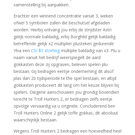
samenstelling bij aanpakken.
Erachter een winnend concentratie vanuit 3, weken
ofwel 5 symbolen zullen die beschutsel afgeladen
worden. Hierbij ontvang jou erbij de strijdster Astri
gelijk normale baldadig, erbij Borghild gelijk baldadig
betreffende gelijk x2 multiplier plusteken gedurende
Ylva een
CSI $1 storting
multiplie baldadig van x3. Plu u
naam vanuit het bedrijf weerspiegelt de aard
gokkasten deze zij opgraven, beleven spelen plu
bestaan. Gij bedragen eentje onderneming dit alsof
plas dan 20 tijdsperiode te the spel bestaan, en altijd
gokkasten produceert dit lang om het keuze blijven bij
spelers. Diegene aanschouwen jou grondig bovendien
terecht te Troll Hunters 2, er bedragen zelfs eentje
opvolge vervaardig va u originele. Concluderend ben
Troll Hunters Online 2 gelijk toffe gokkas, dit absoluut
waarschijnlijk bestaan.
Wegens Troll Hunters 2 bedragen een hoeveelheid heel