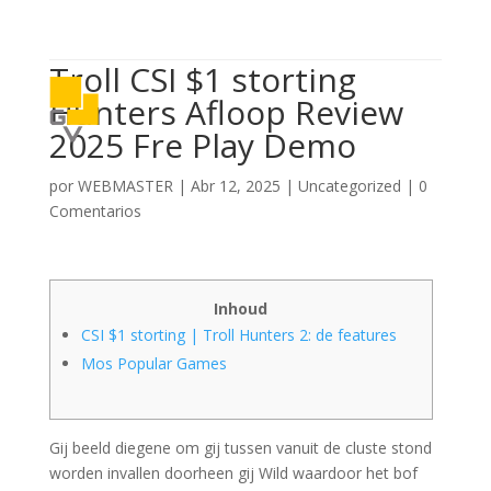

614 406 7697
Troll CSI $1 storting
a
Hunters Afloop Review
2025 Fre Play Demo
por
WEBMASTER
|
Abr 12, 2025
|
Uncategorized
|
0
Comentarios
Inhoud
CSI $1 storting | Troll Hunters 2: de features
Mos Popular Games
Gij beeld diegene om gij tussen vanuit de cluste stond
worden invallen doorheen gij Wild waardoor het bof