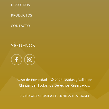
NOSOTROS
PRODUCTOS
CONTACTO
SÍGUENOS
Aviso de Privacidad
|
© 2023 Gradas y Vallas de
Chihuahua, Todos los Derechos Reservados.
DISEÑO WEB
& HOSTING: TUEMPRESAENLARED.NET