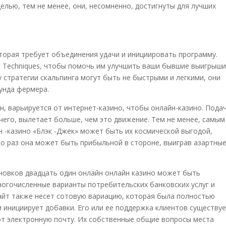
елью, тем не менее, они, несомненно, достигнуты для лучших
оторая требует объединения удачи и инициировать программу.
Techniques, чтобы помочь им улучшить ваши бывшие выигрыши
 стратегии скальпинга могут быть не быстрыми и легкими, они
унда фермера.
н, варьируется от интернет-казино, чтобы онлайн-казино. Пода
чего, вылетает больше, чем это движение. Тем не менее, самым
н -казино «Блэк -Джек» может быть их космической выгодой,
о раз она может быть прибыльной в стороне, выиграв азартны
новков двадцать один онлайн онлайн казино может быть
огочисленные варианты потребительских банковских услуг и
сайт также несет сотовую вариацию, которая была полностью
инициирует добавки. Его или ее поддержка клиентов существу
ют электронную почту. Их собственные общие вопросы места