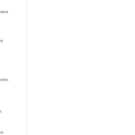
имея
ов
ния,
т
ва