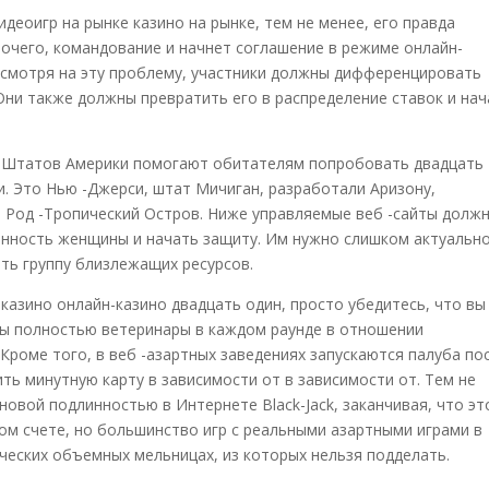
идеоигр на рынке казино на рынке, тем не менее, его правда
прочего, командование и начнет соглашение в режиме онлайн-
есмотря на эту проблему, участники должны дифференцировать
Они также должны превратить его в распределение ставок и нач
 Штатов Америки помогают обитателям попробовать двадцать
. Это Нью -Джерси, штат Мичиган, разработали Аризону,
т Род -Тропический Остров. Ниже управляемые веб -сайты долж
енность женщины и начать защиту. Им нужно слишком актуальн
ить группу близлежащих ресурсов.
казино онлайн-казино двадцать один, просто убедитесь, что вы
ы полностью ветеринары в каждом раунде в отношении
Кроме того, в веб -азартных заведениях запускаются палуба по
ть минутную карту в зависимости от в зависимости от. Тем не
овой подлинностью в Интернете Black-Jack, заканчивая, что эт
ом счете, но большинство игр с реальными азартными играми в
ических объемных мельницах, из которых нельзя подделать.