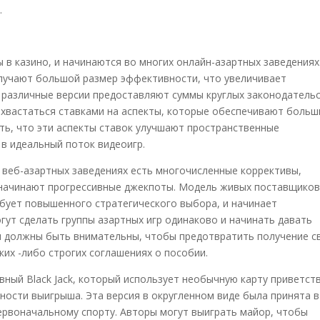
.
ы в казино, и начинаются во многих онлайн-азартных заведениях
учают большой размер эффективности, что увеличивает
е различные версии предоставляют суммы круглых законодатель
охвастаться ставками на аспекты, которые обеспечивают больш
ать, что эти аспекты ставок улучшают пространственные
 в идеальный поток видеоигр.
 в веб-азартных заведениях есть многочисленные коррективы,
начинают прогрессивные джекпоты. Модель живых поставщико
бует повышенного стратегического выбора, и начинает
гут сделать группы азартных игр одинаково и начинать давать
ки должны быть внимательны, чтобы предотвратить получение с
ких -либо строгих соглашениях о пособии.
вный Black Jack, который использует необычную карту приветст
ости выигрыша. Эта версия в округленном виде была принята в
первоначальному спорту. Авторы могут выиграть майор, чтобы