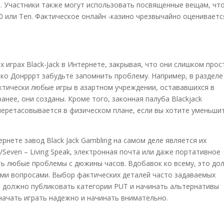
и. Участники также могут использовать посвященные вещам, чт
 или Ten. Фактическое онлайн -казино чрезвычайно оцениваетс
 играх Black-Jack в Интернете, закрывая, что они слишком прос
ако Донрррт забудьте запомнить проблему. Например, в разделе
ктически любые игры в азартном учреждении, остававшихся в
нее, они созданы. Кроме того, законная палуба Blackjack
и перетасовывается в физическом плане, если вы хотите уменьши
нете завод Black Jack Gambling на самом деле является их
/Seven – Living Speak, электронная почта или даже портативное
ть любые проблемы с дюжины часов. Вдобавок ко всему, это до
ми вопросами. Выбор фактических деталей часто задаваемых
о должно публиковать категории PUT и начинать альтернативы
 начать играть надежно и начинать внимательно.