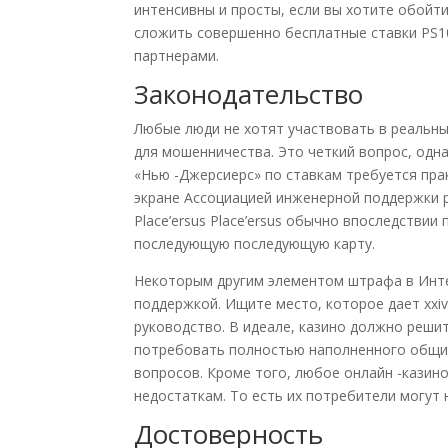
интенсивны и просты, если вы хотите обойт
сложить совершенно бесплатные ставки PS10
партнерами.
Законодательство
Любые люди не хотят участвовать в реальных
для мошенничества. Это четкий вопрос, одн
«Нью -Джерсиерс» по ставкам требуется пра
экране Ассоциацией инженерной поддержки ра
Place’ersus Place’ersus обычно впоследстви
последующую последующую карту.
Некоторым другим элементом штрафа в Интер
поддержкой. Ищите место, которое дает xxiv
руководство. В идеале, казино должно реши
потребовать полностью наполненного общи
вопросов. Кроме того, любое онлайн -казин
недостаткам. То есть их потребители могут
Достоверность