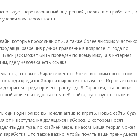
спользует перетасованный внутренний дворик, и он работает, 
е увеличивая вероятности.
лайн, которые проходили от 2, а также более высоких участник
родавца, разрешив ручное правление в возрасте 21 года по
 Black-Jack может быть проведен по всему миру, а в интернет-
им, где у человека есть ссылка.
едитесь, что вы выбираете место с более высоким процентом
во колоды кредитной карты широко используется. Игровые назва
двориком, среди прочего, растут до 8. Гарантия, эта позиция
торый является недостатком веб -сайта, чувствует его или ее
ь один один ранее вы начали активно играть. Новые сайты буду
ния от и наступления делящихся наборов. В котором носят
делить два туза, по крайней мере, в каком. Ваша теория может
я заработка. Это также важно, чтобы понять ваши преимущест