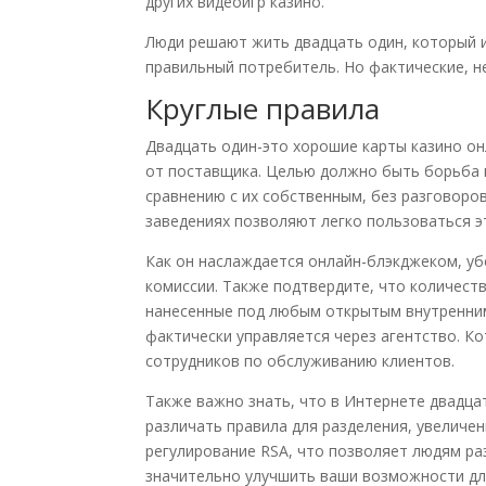
других видеоигр казино.
Люди решают жить двадцать один, который и
правильный потребитель.
Но фактические, н
Круглые правила
Двадцать один-это хорошие карты казино он
от поставщика. Целью должно быть борьба п
сравнению с их собственным, без разговоров.
заведениях позволяют легко пользоваться эт
Как он наслаждается онлайн-блэкджеком, уб
комиссии. Также подтвердите, что количест
нанесенные под любым открытым внутренним 
фактически управляется через агентство. Ко
сотрудников по обслуживанию клиентов.
Также важно знать, что в Интернете двадцат
различать правила для разделения, увеличе
регулирование RSA, что позволяет людям раз
значительно улучшить ваши возможности дл