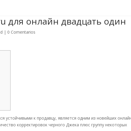

gradasyvallasch@hotmail.com
ru для онлайн двадцать один
Inici
ed
|
0 Comentarios
ихся устойчивыми к продавцу, является одним из новейших онлай
личество корректировок черного Джека плюс группу некоторых