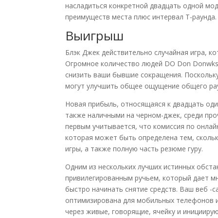
насладиться конкретной двадцать одной мод
преимуществ места плюс интервал T-раунда.
Выигрыш
Блэк Джек действительно случайная игра, к
Огромное количество людей DO Don Donwks 
снизить ваши бывшие сокращения. Поскольку
могут улучшить общее ощущение общего ра
Новая прибыль, относящаяся к двадцать оди
также наличными на черном-джек, среди про
первым учитывается, что комиссия по онлай
которая может быть определена тем, скольк
игры, а также полную часть резюме гуру.
Одним из нескольких лучших истинных обста
привилегированным ручьем, который дает мн
быстро начинать снятие средств. Ваш веб -
оптимизирована для мобильных телефонов и 
через живые, говорящие, ячейку и иницииру