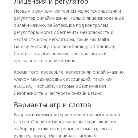
Лицензия и регулятор
Первым и важным критерием является лицензия и
регулятор онлайн-казино. Только лицензированные
онлайн-казино, работающие под контролем
регулятора, могут обеспечить безопасность и
честность игры. Регуляторы, такие как Malta
Gaming Authority, Curacao eGaming, UK Gambling
Commission, обеспечивают безопасность и
прозрачность онлайн-казино.
Кроме того, проверьте, является ли онлайн-казино
членом международных ассоциаций, таких как
eCOGRA, iTechLabs, которые обеспечивают
безопасность и честность онлайн-казино.
Варианты игр и слотов
Вторым важным критерием является выбор игр и
слотов. Онлайн-казино, предлагающие широкий
выбор игр, включая игровые автоматы, слоты,
рулетку, покер, обеспечивают игрокам