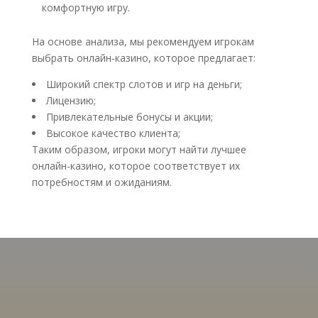
комфортную игру.
На основе анализа, мы рекомендуем игрокам
выбрать онлайн-казино, которое предлагает:
Широкий спектр слотов и игр на деньги;
Лицензию;
Привлекательные бонусы и акции;
Высокое качество клиента;
Таким образом, игроки могут найти лучшее
онлайн-казино, которое соответствует их
потребностям и ожиданиям.