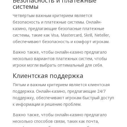
Безопасность и платежные
системы
Четвёртым важным критерием является
безопасность и платежные системы. Онлайн-
казино, предлагающие безопасные платежные
системы, такие как Visa, Mastercard, Skrill, Neteller,
обеспечивают безопасность и комфорт игрокам.
Важно также, чтобы онлайн-казино предлагало
несколько вариантов платежных систем, чтобы
игроки могли выбрать оптимальный для себя.
Клиентская поддержка
Пятым и важным критерием является клиентская
поддержка. Онлайн-казино, предлагающие 24/7
поддержку, обеспечивают игрокам быстрый доступ
к информации и решению проблем.
Важно также, чтобы онлайн-казино предлагало
несколько способов связи, таких как почта,