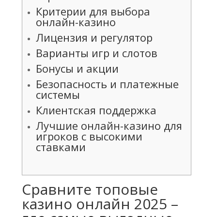
Критерии для выбора
онлайн-казино
Лицензия и регулятор
Варианты игр и слотов
Бонусы и акции
Безопасность и платежные
системы
Клиентская поддержка
Лучшие онлайн-казино для
игроков с высокими
ставками
Сравните топовые
казино онлайн 2025 –