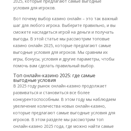
2025, которые предлагают самые выгодные
условия для игроков.
Вот почему выбор казино онлайн – это так важный
шаг для любого игрока. Выберите правильно, и вы
сможете насладиться игрой на деньги и получать
выгоды. В этой статье мы рассмотрим топовые
казино онлайн 2025, которые предлагают самые
выгодные условия для игроков. Мы сравним их
игры, бонусы, условия и другие параметры, чтобы
помочь вам сделать правильный выбор.
Топ онлайн-казино 2025: где самые
выгодные условия
В 2025 году рынок онлайн-казино продолжает
развиваться и становиться все более
конкурентоспособным. В этом году мы наблюдаем
увеличение количества новых онлайн-казино,
которые предлагают самые выгодные условия для
игроков. В этом разделе мы рассмотрим топ
онлайн-казино 2025 года, где можно найти самые