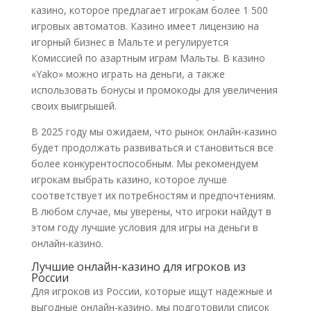
казино, которое предлагает игрокам более 1 500
игровых автоматов. Казино имеет лицензию на
игорный бизнес в Мальте и регулируется
Комиссией по азартным играм Мальты. В казино
«Yako» можно играть на деньги, а также
использовать бонусы и промокоды для увеличения
своих выигрышей.
В 2025 году мы ожидаем, что рынок онлайн-казино
будет продолжать развиваться и становиться все
более конкурентоспособным. Мы рекомендуем
игрокам выбрать казино, которое лучше
соответствует их потребностям и предпочтениям.
В любом случае, мы уверены, что игроки найдут в
этом году лучшие условия для игры на деньги в
онлайн-казино.
Лучшие онлайн-казино для игроков из
России
Для игроков из России, которые ищут надежные и
выгодные онлайн-казино, мы подготовили список