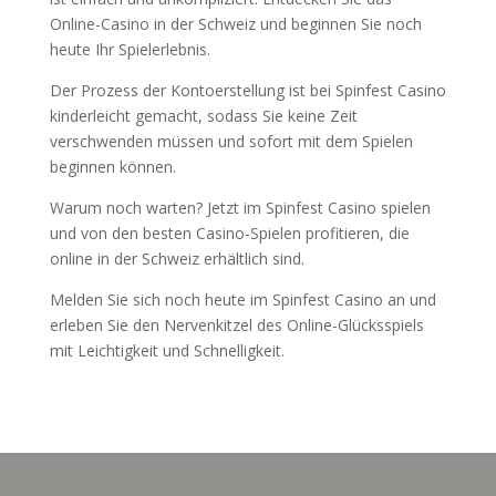
Online-Casino in der Schweiz und beginnen Sie noch
heute Ihr Spielerlebnis.
Der Prozess der Kontoerstellung ist bei Spinfest Casino
kinderleicht gemacht, sodass Sie keine Zeit
verschwenden müssen und sofort mit dem Spielen
beginnen können.
Warum noch warten? Jetzt im Spinfest Casino spielen
und von den besten Casino-Spielen profitieren, die
online in der Schweiz erhältlich sind.
Melden Sie sich noch heute im Spinfest Casino an und
erleben Sie den Nervenkitzel des Online-Glücksspiels
mit Leichtigkeit und Schnelligkeit.