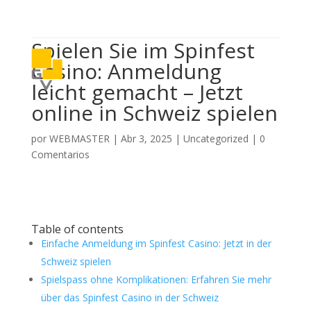

614 406 7697
Spielen Sie im Spinfest
a
Casino: Anmeldung
leicht gemacht – Jetzt
online in Schweiz spielen
por
WEBMASTER
|
Abr 3, 2025
|
Uncategorized
|
0
Comentarios
Table of contents
Einfache Anmeldung im Spinfest Casino: Jetzt in der
Schweiz spielen
Spielspass ohne Komplikationen: Erfahren Sie mehr
über das Spinfest Casino in der Schweiz