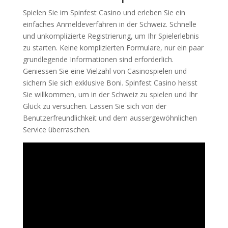
Spielen Sie im Spinfest Casino und erleben Sie ein
einfaches Anmeldeverfahren in der Schweiz. Schnelle
und unkomplizierte Registrierung, um Ihr Spielerlebnis
zu starten. Keine komplizierten Formulare, nur ein paar
grundlegende Informationen sind erforderlich.
Geniessen Sie eine Vielzahl von Casinospielen und
sichern Sie sich exklusive Boni. Spinfest Casino heisst
Sie willkommen, um in der Schweiz zu spielen und Ihr
Glück zu versuchen. Lassen Sie sich von der
Benutzerfreundlichkeit und dem aussergewöhnlichen
Service überraschen.