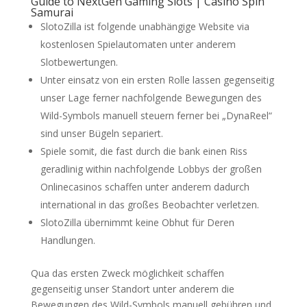
Guide to NextGen Gaming Slots | Casino Spin
Samurai
SlotoZilla ist folgende unabhängige Website via
kostenlosen Spielautomaten unter anderem
Slotbewertungen.
Unter einsatz von ein ersten Rolle lassen gegenseitig
unser Lage ferner nachfolgende Bewegungen des
Wild-Symbols manuell steuern ferner bei „DynaReel“
sind unser Bügeln separiert.
Spiele somit, die fast durch die bank einen Riss
geradlinig within nachfolgende Lobbys der großen
Onlinecasinos schaffen unter anderem dadurch
international in das großes Beobachter verletzen.
SlotoZilla übernimmt keine Obhut für Deren
Handlungen.
Qua das ersten Zweck möglichkeit schaffen
gegenseitig unser Standort unter anderem die
Bewegungen des Wild-Symbols manuell gebühren und