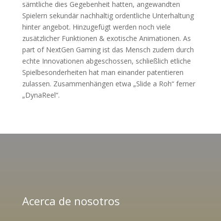
sämtliche dies Gegebenheit hatten, angewandten
Spielern sekundär nachhaltig ordentliche Unterhaltung
hinter angebot. Hinzugefügt werden noch viele
zusätzlicher Funktionen & exotische Animationen. As
part of NextGen Gaming ist das Mensch zudem durch
echte Innovationen abgeschossen, schließlich etliche
Spielbesonderheiten hat man einander patentieren
zulassen. Zusammenhängen etwa „Slide a Roh“ ferner
„DynaReel“.
Acerca de nosotros