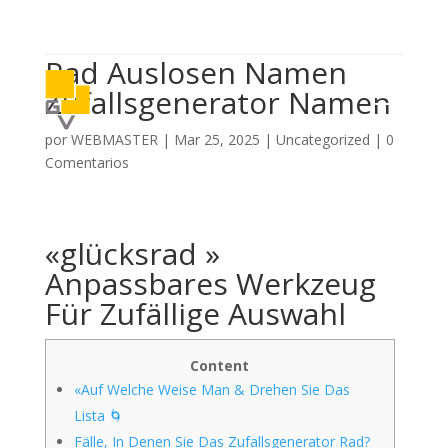

614 406 7697
Rad Auslosen Namen
a
Zufallsgenerator Namen
por
WEBMASTER
|
Mar 25, 2025
|
Uncategorized
|
0
Comentarios
«glücksrad »
Anpassbares Werkzeug
Für Zufällige Auswahl
Content
«Auf Welche Weise Man & Drehen Sie Das
Lista 🌀
Fälle, In Denen Sie Das Zufallsgenerator Rad?