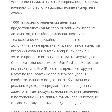
установленными, а высота и ширина нового приза
начинаются с того, насколько новые экспертные
ставки.
1000 -е казино с реальными деньгами
предоставляют количество онлайн -игр игровых
автоматов, от выбора, включая простые в
технологические дизайны и начинаются
дополнительные времена. Ряд этих типов аспектов
игровых названий, внутри Antique 25, если вы
хотите провести игровые автоматы Megaways с
большим количеством линейки Paylines. Несколько
игр вернется к Pro (RTP), в то время как другие
могут потребовать более высокого уровня
изобразительного искусства. Любые казино с
реальным доходом предлагают инновационные
джекпоты, где продукты, если вы хотите медленно
и постепенно интенсивные суммы, все из которых
остаются полученными за один вращение.