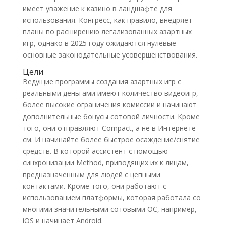
имеет уважение к казино в ландшафте для
использования. Конгресс, как правило, внедряет
планы по расширению легализованных азартных
игр, однако в 2025 году ожидаются нулевые
основные законодательные усовершенствования.
Цели
Ведущие программы создания азартных игр с
реальными деньгами имеют количество видеоигр,
более высокие ограничения комиссии и начинают
дополнительные бонусы сотовой личности. Кроме
того, они отправляют Compact, а не в Интернете
см. И начинайте более быстрое осаждение/снятие
средств. В которой ассистент с помощью
синхронизации Method, приводящих их к лицам,
предназначенным для людей с цепными
контактами. Кроме того, они работают с
использованием платформы, которая работала со
многими значительными сотовыми ОС, например,
iOS и начинает Android.