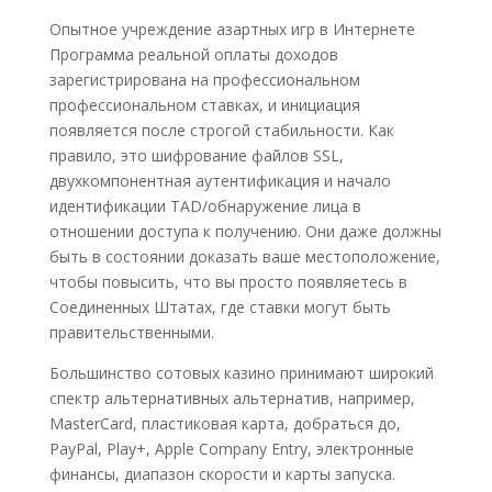
Опытное учреждение азартных игр в Интернете
Программа реальной оплаты доходов
зарегистрирована на профессиональном
профессиональном ставках, и инициация
появляется после строгой стабильности. Как
правило, это шифрование файлов SSL,
двухкомпонентная аутентификация и начало
идентификации TAD/обнаружение лица в
отношении доступа к получению. Они даже должны
быть в состоянии доказать ваше местоположение,
чтобы повысить, что вы просто появляетесь в
Соединенных Штатах, где ставки могут быть
правительственными.
Большинство сотовых казино принимают широкий
спектр альтернативных альтернатив, например,
MasterCard, пластиковая карта, добраться до,
PayPal, Play+, Apple Company Entry, электронные
финансы, диапазон скорости и карты запуска.