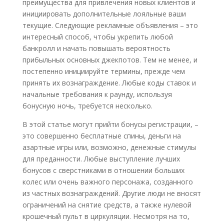
преимущества для привлечения новых клиентов и
инициировать дополнительные лояльные ваши
текущие. Следующие рекламные объявления – это
интересный способ, чтобы укрепить любой
банкролл и начать повышать вероятность
прибыльных основных джекпотов. Тем не менее, и
постепенно инициируйте термины, прежде чем
принять их вознаграждение. Любые коды ставок и
начальные требования к раунду, используя
бонусную ночь, требуется несколько.
В этой статье могут прийти бонусы регистрации, –
это совершенно бесплатные спины, деньги на
азартные игры или, возможно, денежные стимулы
для преданности. Любые выступление лучших
бонусов с сверстниками в отношении больших
колес или очень важного персонажа, созданного
из частных вознаграждений. Другие люди не вносят
ограничений на снятие средств, а также нулевой
крошечный пульт в циркуляции. Несмотря на то,