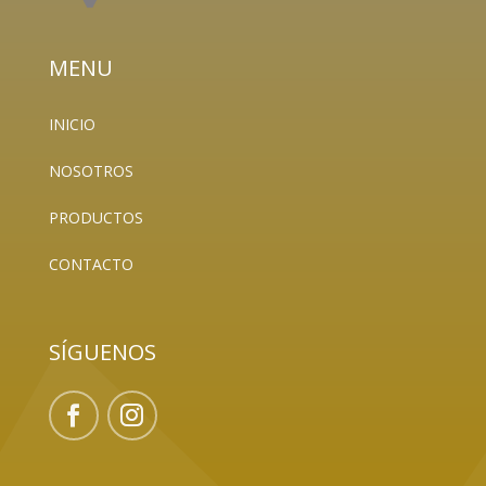
MENU
INICIO
NOSOTROS
PRODUCTOS
CONTACTO
SÍGUENOS