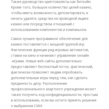
Также руководство криптовалюты как биткойн.
Кроме того, большое количество целей казино,
чтобы иметь возможность депозитировать и
начать удалять средства на проводной ящике
казино или посредством отношений с
использованием компонентов и компаньона.
Самое лучшее программное обеспечение для
казино поставляется с мощной группой игр.
Фактические функции ряд игровых автоматов,
ставки на кино и начинают управление онлайн
-играми. Новые веб-сайты дополнительно
предоставляют бесплатный поток, фактический,
фактически позволяет людям опробовать
дополнительные игры перед тем, как сделать
преданность делу. Расположение
профессионального азартного учреждения может
также получить код конфиденциальности, простым
в использовании, если вы хотите принять решение
о выбранном СМИ.