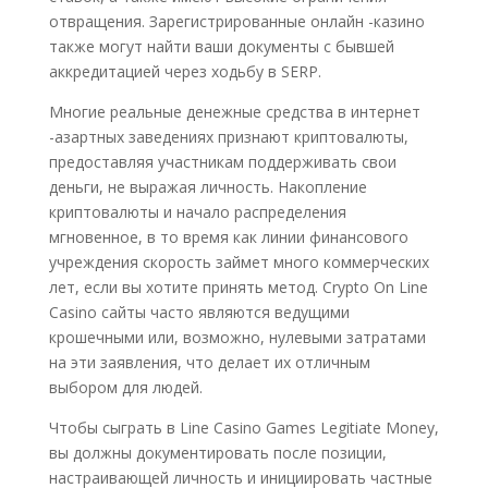
отвращения. Зарегистрированные онлайн -казино
также могут найти ваши документы с бывшей
аккредитацией через ходьбу в SERP.
Многие реальные денежные средства в интернет
-азартных заведениях признают криптовалюты,
предоставляя участникам поддерживать свои
деньги, не выражая личность. Накопление
криптовалюты и начало распределения
мгновенное, в то время как линии финансового
учреждения скорость займет много коммерческих
лет, если вы хотите принять метод. Crypto On Line
Casino сайты часто являются ведущими
крошечными или, возможно, нулевыми затратами
на эти заявления, что делает их отличным
выбором для людей.
Чтобы сыграть в Line Casino Games Legitiate Money,
вы должны документировать после позиции,
настраивающей личность и инициировать частные