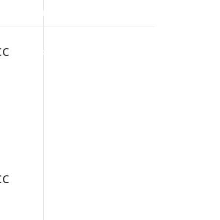
}

Lun-Sab: 8am-5pm
614 406 7697
cc
o
Nosotros
Productos
Contacto
cc