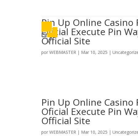
Pin Up Online Casino
Oficial Execute Pin W
Official Site
por
WEBMASTER
|
Mar 10, 2025
|
Uncategoriz
Pin Up Online Casino
Oficial Execute Pin W
Official Site
por
WEBMASTER
|
Mar 10, 2025
|
Uncategoriz