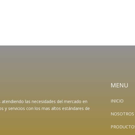
MENU
INICIO
es atendiendo las necesidades del mercado en
os y servicios con los mas altos estándares de
NOSOTROS
PRODUCTO