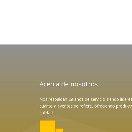
Acerca de nosotros
Nos respaldan 28 años de servicio siendo lider
cuanto a eventos se refiere, ofreciendo product
calidad.