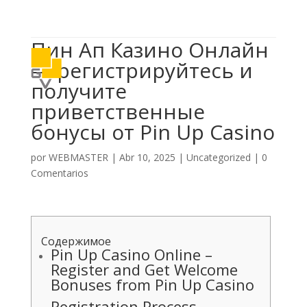

614 406 7697
Пин Ап Казино Онлайн
a
— регистрируйтесь и
получите
приветственные
бонусы от Pin Up Casino
por
WEBMASTER
|
Abr 10, 2025
|
Uncategorized
|
0
Comentarios
Содержимое
Pin Up Casino Online –
Register and Get Welcome
Bonuses from Pin Up Casino
Registration Process