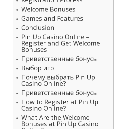
Welcome Bonuses
Games and Features
Conclusion
Pin Up Casino Online –
Register and Get Welcome
Bonuses
Приветственные бонусы
Выбор игр
Почему выбрать Pin Up
Casino Online?
Приветственные бонусы
How to Register at Pin Up
Casino Online?
What Are the Welcome
Bonuses at Pin Up Casino