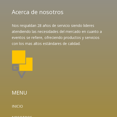
Acerca de nosotros
Nos respaldan 28 años de servicio siendo lideres
atendiendo las necesidades del mercado en cuanto a
eventos se refiere, ofreciendo productos y servicios
con los mas altos estándares de calidad.
MENU
INICIO