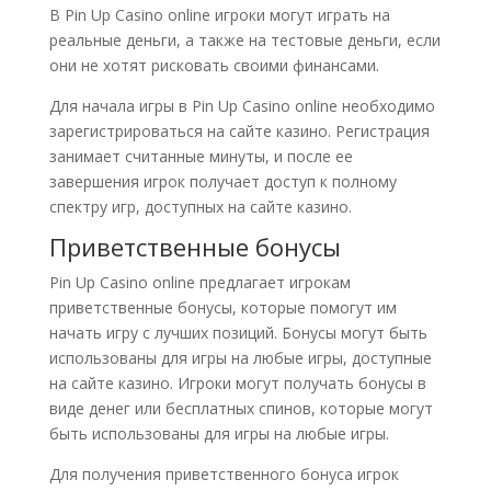
В Pin Up Casino online игроки могут играть на
реальные деньги, а также на тестовые деньги, если
они не хотят рисковать своими финансами.
Для начала игры в Pin Up Casino online необходимо
зарегистрироваться на сайте казино. Регистрация
занимает считанные минуты, и после ее
завершения игрок получает доступ к полному
спектру игр, доступных на сайте казино.
Приветственные бонусы
Pin Up Casino online предлагает игрокам
приветственные бонусы, которые помогут им
начать игру с лучших позиций. Бонусы могут быть
использованы для игры на любые игры, доступные
на сайте казино. Игроки могут получать бонусы в
виде денег или бесплатных спинов, которые могут
быть использованы для игры на любые игры.
Для получения приветственного бонуса игрок