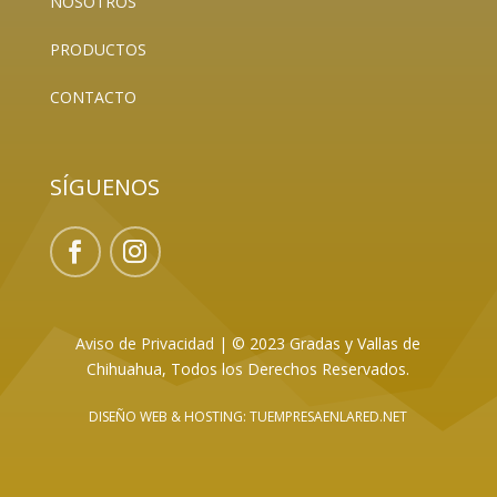
NOSOTROS
PRODUCTOS
CONTACTO
SÍGUENOS
Aviso de Privacidad
|
© 2023 Gradas y Vallas de
Chihuahua, Todos los Derechos Reservados.
DISEÑO WEB
& HOSTING: TUEMPRESAENLARED.NET