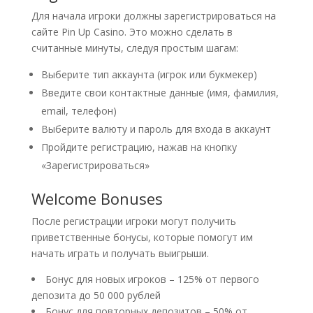
Для начала игроки должны зарегистрироваться на
сайте Pin Up Casino. Это можно сделать в
считанные минуты, следуя простым шагам:
Выберите тип аккаунта (игрок или букмекер)
Введите свои контактные данные (имя, фамилия,
email, телефон)
Выберите валюту и пароль для входа в аккаунт
Пройдите регистрацию, нажав на кнопку
«Зарегистрироваться»
Welcome Bonuses
После регистрации игроки могут получить
приветственные бонусы, которые помогут им
начать играть и получать выигрыши.
Бонус для новых игроков – 125% от первого
депозита до 50 000 рублей
Бонус для повторных депозитов – 50% от