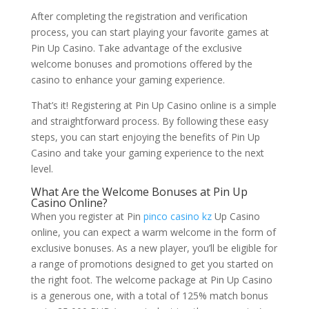
After completing the registration and verification
process, you can start playing your favorite games at
Pin Up Casino. Take advantage of the exclusive
welcome bonuses and promotions offered by the
casino to enhance your gaming experience.
That’s it! Registering at Pin Up Casino online is a simple
and straightforward process. By following these easy
steps, you can start enjoying the benefits of Pin Up
Casino and take your gaming experience to the next
level.
What Are the Welcome Bonuses at Pin Up
Casino Online?
When you register at Pin
pinco casino kz
Up Casino
online, you can expect a warm welcome in the form of
exclusive bonuses. As a new player, you’ll be eligible for
a range of promotions designed to get you started on
the right foot. The welcome package at Pin Up Casino
is a generous one, with a total of 125% match bonus