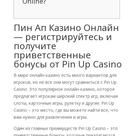
Online?
Пин Ап Казино Онлайн
— регистрируйтесь и
получите
приветственные
бонусы от Pin Up Casino
В мире онлайн-казино есть много вариантов для
игроков, но не все они могут сравниться с Pin Up
Casino. Это популярное онлайн-казино, которое
предлагает игрокам широкий спектр игр, включая
слоты, карточные игры, рулетку и другие. Pin Up
Casino – это место, где вы можете найти все, что
вам нужно для развлечения и игры.
Один из главных преимуществ Pin Up Casino – это
приветственные бонусы, которые предлагаются