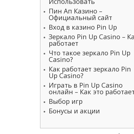
Использовать
Пин Ап Казино –
Официальный сайт
Вход в казино Pin Up
Зеркало Pin Up Casino – К
работает
Что такое зеркало Pin Up
Casino?
Как работает зеркало Pin
Up Casino?
Играть в Pin Up Casino
онлайн – Как это работае
Выбор игр
Бонусы и акции