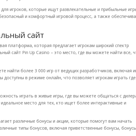
р для игроков, которые ищут развлекательные и прибыльные игр
безопасный и комфортный игровой процесс, а также обеспечив
альный сайт
овая платформа, которая предлагает игрокам широкий спектр
ный сайт Pin Up Casino – это место, где вы можете найти все, 
ете найти более 3 000 игр от ведущих разработчиков, включая 
Игры доступны в режиме онлайн, что позволяет игрокам играть где
зможность играть в живые игры, где вы можете общаться с диле
 идеальное место для тех, кто ищет более интерактивные и
лагает различные бонусы и акции, которые помогут вам начать
азличные типы бонусов, включая приветственные бонусы, бонусы