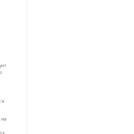
унт
о
 и
 на
п к