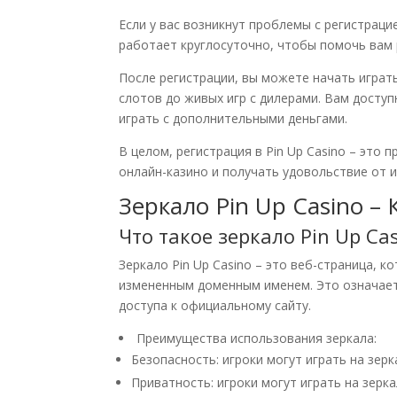
Если у вас возникнут проблемы с регистраци
работает круглосуточно, чтобы помочь вам
После регистрации, вы можете начать играть
слотов до живых игр с дилерами. Вам досту
играть с дополнительными деньгами.
В целом, регистрация в Pin Up Casino – это 
онлайн-казино и получать удовольствие от и
Зеркало Pin Up Casino – 
Что такое зеркало Pin Up Ca
Зеркало Pin Up Casino – это веб-страница, к
измененным доменным именем. Это означает,
доступа к официальному сайту.
Преимущества использования зеркала:
Безопасность: игроки могут играть на зер
Приватность: игроки могут играть на зерк