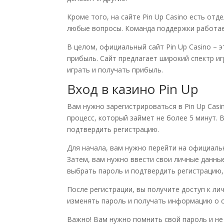
Кроме того, на сайте Pin Up Casino есть от
любые вопросы. Команда поддержки работае
В целом, официальный сайт Pin Up Casino – 
прибыль. Сайт предлагает широкий спектр иг
играть и получать прибыль.
Вход в казино Pin Up
Вам нужно зарегистрироваться в Pin Up Casi
процесс, который займет не более 5 минут. 
подтвердить регистрацию.
Для начала, вам нужно перейти на официальн
Затем, вам нужно ввести свои личные данные
выбрать пароль и подтвердить регистрацию,
После регистрации, вы получите доступ к ли
изменять пароль и получать информацию о с
Важно! Вам нужно помнить свой пароль и не