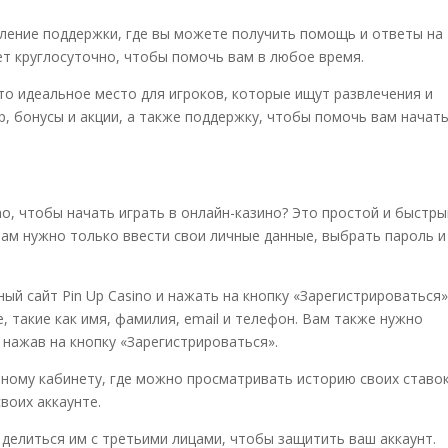
деление поддержки, где вы можете получить помощь и ответы на
т круглосуточно, чтобы помочь вам в любое время.
это идеальное место для игроков, которые ищут развлечения и
р, бонусы и акции, а также поддержку, чтобы помочь вам начат
no, чтобы начать играть в онлайн-казино? Это простой и быстр
Вам нужно только ввести свои личные данные, выбрать пароль и
ый сайт Pin Up Casino и нажать на кнопку «Зарегистрироваться»
, такие как имя, фамилия, email и телефон. Вам также нужно
 нажав на кнопку «Зарегистрироваться».
чному кабинету, где можно просматривать историю своих ставок
воих аккаунте.
 делиться им с третьими лицами, чтобы защитить ваш аккаунт.