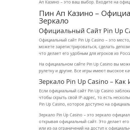
Ап Казино – это ваш выбор. Входите на офиц
Пин Ап Казино – Официа
Зеркало
Официальный Сайт Pin Up C
Официальный сайт Pin Up Casino – это место,
можете зарегистрироваться, сделать депозит
что делает его удобным для игроков из Росс
На официальном сайте Pin Up Casino вы може
рулетку и другие. Все игры имеют высокое к
Зеркало Pin Up Casino – Как
Если официальный сайт Pin Up Casino заблок
чтобы скрыть свой IP-адрес, то есть несколь
Pin Up Casino, которое доступно на официал
Зеркало Pin Up Casino – это зеркало официа
открывая официальный сайт. Это делает его
или из-за ограничений на доступ к официаль