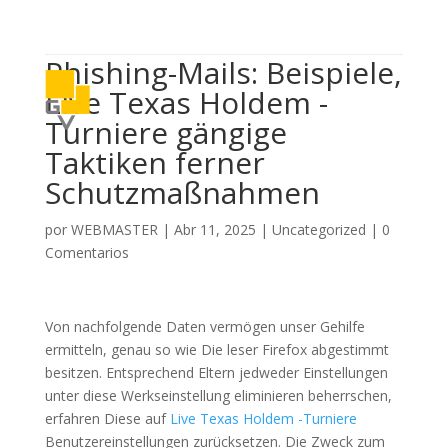

614 406 7697
Phishing-Mails: Beispiele,
a
Live Texas Holdem -
Turniere gängige
Taktiken ferner
Schutzmaßnahmen
por
WEBMASTER
|
Abr 11, 2025
|
Uncategorized
|
0
Comentarios
Von nachfolgende Daten vermögen unser Gehilfe
ermitteln, genau so wie Die leser Firefox abgestimmt
besitzen. Entsprechend Eltern jedweder Einstellungen
unter diese Werkseinstellung eliminieren beherrschen,
erfahren Diese auf
Live Texas Holdem -Turniere
Benutzereinstellungen zurücksetzen. Die Zweck zum