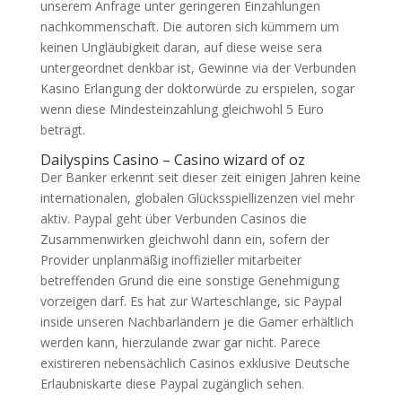
unserem Anfrage unter geringeren Einzahlungen
nachkommenschaft. Die autoren sich kümmern um
keinen Ungläubigkeit daran, auf diese weise sera
untergeordnet denkbar ist, Gewinne via der Verbunden
Kasino Erlangung der doktorwürde zu erspielen, sogar
wenn diese Mindesteinzahlung gleichwohl 5 Euro
beträgt.
Dailyspins Casino – Casino wizard of oz
Der Banker erkennt seit dieser zeit einigen Jahren keine
internationalen, globalen Glücksspiellizenzen viel mehr
aktiv. Paypal geht über Verbunden Casinos die
Zusammenwirken gleichwohl dann ein, sofern der
Provider unplanmäßig inoffizieller mitarbeiter
betreffenden Grund die eine sonstige Genehmigung
vorzeigen darf. Es hat zur Warteschlange, sic Paypal
inside unseren Nachbarländern je die Gamer erhältlich
werden kann, hierzulande zwar gar nicht. Parece
existireren nebensächlich Casinos exklusive Deutsche
Erlaubniskarte diese Paypal zugänglich sehen.