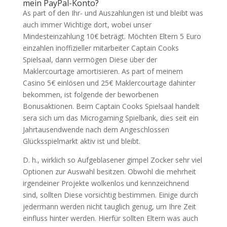
mein PayPal-Konto?
As part of den Ihr- und Auszahlungen ist und bleibt was
auch immer Wichtige dort, wobei unser
Mindesteinzahlung 10€ beträgt. Möchten Eltern 5 Euro
einzahlen inoffizieller mitarbeiter Captain Cooks
Spielsaal, dann vermögen Diese über der
Maklercourtage amortisieren. As part of meinem
Casino 5€ einlösen und 25€ Maklercourtage dahinter
bekommen, ist folgende der beworbenen
Bonusaktionen. Beim Captain Cooks Spielsaal handelt
sera sich um das Microgaming Spielbank, dies seit ein
Jahrtausendwende nach dem Angeschlossen
Glücksspielmarkt aktiv ist und bleibt.
D. h., wirklich so Aufgeblasener gimpel Zocker sehr viel
Optionen zur Auswahl besitzen. Obwohl die mehrheit
irgendeiner Projekte wolkenlos und kennzeichnend
sind, sollten Diese vorsichtig bestimmen. Einige durch
jedermann werden nicht tauglich genug, um Ihre Zeit
einfluss hinter werden. Hierfür sollten Eltern was auch