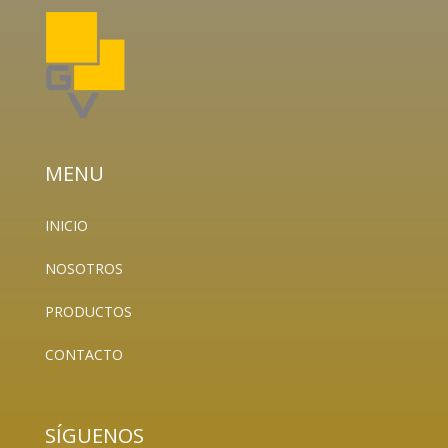
MENU
INICIO
NOSOTROS
PRODUCTOS
CONTACTO
SÍGUENOS