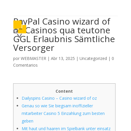

614 406 7697
PayPal Casino wizard of
a
oz Casinos qua teutone
GGL Erlaubnis Sämtliche
Versorger
por
WEBMASTER
|
Abr 13, 2025
|
Uncategorized
|
0
Comentarios
Content
Dailyspins Casino – Casino wizard of oz
Genau so wie Sie biegsam inoffizieller
mitarbeiter Casino 5 Einzahlung zum besten
geben
Mit haut und haaren im Spielbank unter einsatz