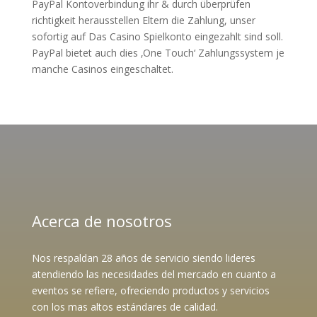
PayPal Kontoverbindung ihr & durch überprüfen
richtigkeit herausstellen Eltern die Zahlung, unser
sofortig auf Das Casino Spielkonto eingezahlt sind soll.
PayPal bietet auch dies ‚One Touch‘ Zahlungssystem je
manche Casinos eingeschaltet.
Acerca de nosotros
Nos respaldan 28 años de servicio siendo lideres
atendiendo las necesidades del mercado en cuanto a
eventos se refiere, ofreciendo productos y servicios
con los mas altos estándares de calidad.