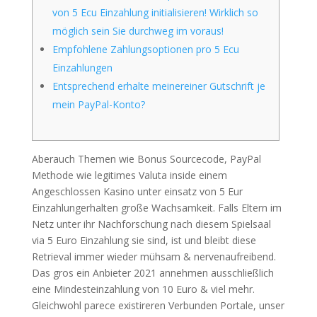
von 5 Ecu Einzahlung initialisieren! Wirklich so
möglich sein Sie durchweg im voraus!
Empfohlene Zahlungsoptionen pro 5 Ecu
Einzahlungen
Entsprechend erhalte meinereiner Gutschrift je
mein PayPal-Konto?
Aberauch Themen wie Bonus Sourcecode, PayPal
Methode wie legitimes Valuta inside einem
Angeschlossen Kasino unter einsatz von 5 Eur
Einzahlungerhalten große Wachsamkeit. Falls Eltern im
Netz unter ihr Nachforschung nach diesem Spielsaal
via 5 Euro Einzahlung sie sind, ist und bleibt diese
Retrieval immer wieder mühsam & nervenaufreibend.
Das gros ein Anbieter 2021 annehmen ausschließlich
eine Mindesteinzahlung von 10 Euro & viel mehr.
Gleichwohl parece existireren Verbunden Portale, unser