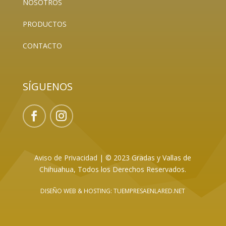
NOSOTROS
PRODUCTOS
CONTACTO
SÍGUENOS
Aviso de Privacidad
|
© 2023 Gradas y Vallas de
Chihuahua, Todos los Derechos Reservados.
DISEÑO WEB
& HOSTING: TUEMPRESAENLARED.NET