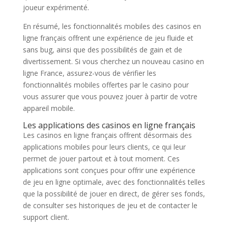
joueur expérimenté.
En résumé, les fonctionnalités mobiles des casinos en
ligne français offrent une expérience de jeu fluide et
sans bug, ainsi que des possibilités de gain et de
divertissement. Si vous cherchez un nouveau casino en
ligne France, assurez-vous de vérifier les
fonctionnalités mobiles offertes par le casino pour
vous assurer que vous pouvez jouer à partir de votre
appareil mobile.
Les applications des casinos en ligne français
Les casinos en ligne français offrent désormais des
applications mobiles pour leurs clients, ce qui leur
permet de jouer partout et à tout moment. Ces
applications sont conçues pour offrir une expérience
de jeu en ligne optimale, avec des fonctionnalités telles
que la possibilité de jouer en direct, de gérer ses fonds,
de consulter ses historiques de jeu et de contacter le
support client.