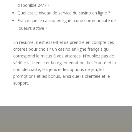
disponible 24/7 ?
Quel est le niveau de service du casino en ligne ?
Est-ce que le casino en ligne a une communauté de
joueurs active ?
En résumé, il est essentiel de prendre en compte ces
critères pour choisir un casino en ligne français qui
correspond le mieux à vos attentes. N’oubliez pas de
vérifier la licence et la réglementation, la sécurité et la
confidentialité, les jeux et les options de jeu, les
promotions et les bonus, ainsi que la clientèle et le
support.