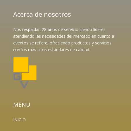
Acerca de nosotros
Nos respaldan 28 años de servicio siendo lideres
atendiendo las necesidades del mercado en cuanto a
eventos se refiere, ofreciendo productos y servicios
con los mas altos estándares de calidad.
MENU
INICIO