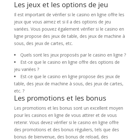
Les jeux et les options de jeu
Il est important de vérifier si le casino en ligne offre les
jeux que vous aimez et si il a des options de jeu
variées. Vous pouvez également vérifier si le casino en
ligne propose des jeux de table, des jeux de machine à
sous, des jeux de cartes, etc.
Quels sont les jeux proposés par le casino en ligne ?
Est-ce que le casino en ligne offre des options de
jeu variées ?
Est-ce que le casino en ligne propose des jeux de
table, des jeux de machine à sous, des jeux de cartes,
etc. ?
Les promotions et les bonus
Les promotions et les bonus sont un excellent moyen
pour les casinos en ligne de vous attirer et de vous
retenir. Vous devez vérifier si le casino en ligne offre
des promotions et des bonus réguliers, tels que des
bonus de bienvenue, des bonus de reload, des