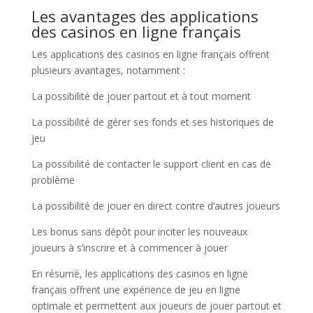
Les avantages des applications
des casinos en ligne français
Les applications des casinos en ligne français offrent
plusieurs avantages, notamment :
La possibilité de jouer partout et à tout moment
La possibilité de gérer ses fonds et ses historiques de
jeu
La possibilité de contacter le support client en cas de
problème
La possibilité de jouer en direct contre d’autres joueurs
Les bonus sans dépôt pour inciter les nouveaux
joueurs à s’inscrire et à commencer à jouer
En résumé, les applications des casinos en ligne
français offrent une expérience de jeu en ligne
optimale et permettent aux joueurs de jouer partout et