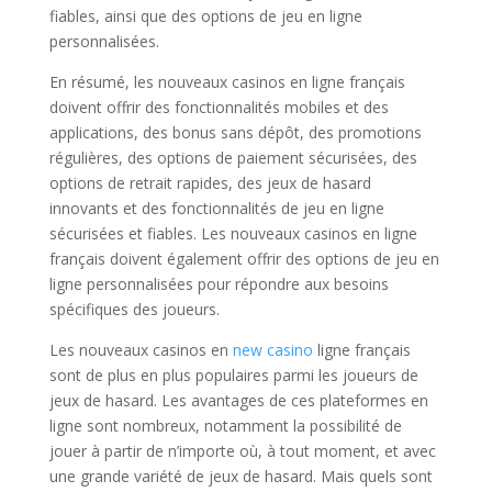
fiables, ainsi que des options de jeu en ligne
personnalisées.
En résumé, les nouveaux casinos en ligne français
doivent offrir des fonctionnalités mobiles et des
applications, des bonus sans dépôt, des promotions
régulières, des options de paiement sécurisées, des
options de retrait rapides, des jeux de hasard
innovants et des fonctionnalités de jeu en ligne
sécurisées et fiables. Les nouveaux casinos en ligne
français doivent également offrir des options de jeu en
ligne personnalisées pour répondre aux besoins
spécifiques des joueurs.
Les nouveaux casinos en
new casino
ligne français
sont de plus en plus populaires parmi les joueurs de
jeux de hasard. Les avantages de ces plateformes en
ligne sont nombreux, notamment la possibilité de
jouer à partir de n’importe où, à tout moment, et avec
une grande variété de jeux de hasard. Mais quels sont