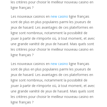
les critères pour choisir le meilleur nouveau casino en
ligne français ?
Les nouveaux casinos en
new casino
ligne français
sont de plus en plus populaires parmi les joueurs de
jeux de hasard. Les avantages de ces plateformes en
ligne sont nombreux, notamment la possibilité de
jouer à partir de n’importe où, à tout moment, et avec
une grande variété de jeux de hasard. Mais quels sont
les critères pour choisir le meilleur nouveau casino en
ligne français ?
Les nouveaux casinos en
new casino
ligne français
sont de plus en plus populaires parmi les joueurs de
jeux de hasard. Les avantages de ces plateformes en
ligne sont nombreux, notamment la possibilité de
jouer à partir de n’importe où, à tout moment, et avec
une grande variété de jeux de hasard. Mais quels sont
les critères pour choisir le meilleur nouveau casino en
ligne français ?