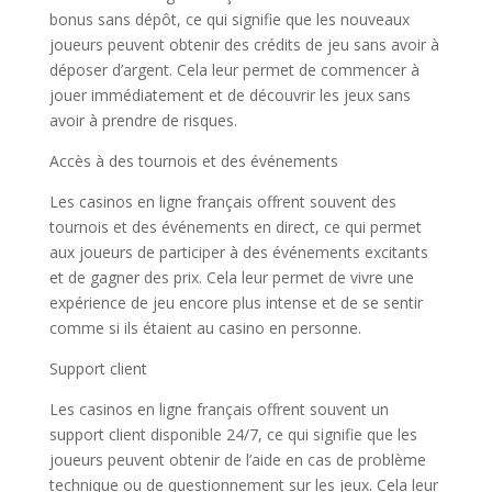
bonus sans dépôt, ce qui signifie que les nouveaux
joueurs peuvent obtenir des crédits de jeu sans avoir à
déposer d’argent. Cela leur permet de commencer à
jouer immédiatement et de découvrir les jeux sans
avoir à prendre de risques.
Accès à des tournois et des événements
Les casinos en ligne français offrent souvent des
tournois et des événements en direct, ce qui permet
aux joueurs de participer à des événements excitants
et de gagner des prix. Cela leur permet de vivre une
expérience de jeu encore plus intense et de se sentir
comme si ils étaient au casino en personne.
Support client
Les casinos en ligne français offrent souvent un
support client disponible 24/7, ce qui signifie que les
joueurs peuvent obtenir de l’aide en cas de problème
technique ou de questionnement sur les jeux. Cela leur