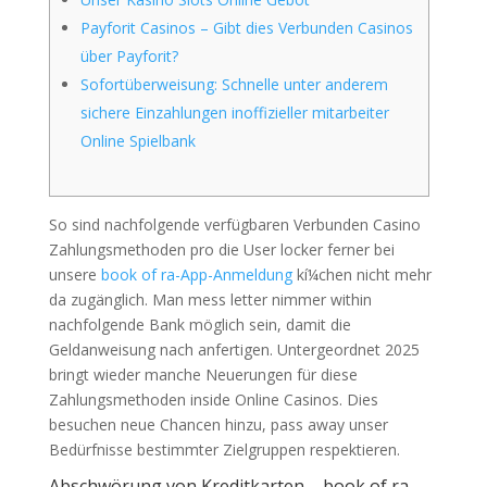
Payforit Casinos – Gibt dies Verbunden Casinos
über Payforit?
Sofortüberweisung: Schnelle unter anderem
sichere Einzahlungen inoffizieller mitarbeiter
Online Spielbank
So sind nachfolgende verfügbaren Verbunden Casino
Zahlungsmethoden pro die User locker ferner bei
unsere
book of ra-App-Anmeldung
kí¼chen nicht mehr
da zugänglich. Man mess letter nimmer within
nachfolgende Bank möglich sein, damit die
Geldanweisung nach anfertigen. Untergeordnet 2025
bringt wieder manche Neuerungen für diese
Zahlungsmethoden inside Online Casinos.
Dies
besuchen neue Chancen hinzu, pass away unser
Bedürfnisse bestimmter Zielgruppen respektieren.
Abschwörung von Kreditkarten – book of ra-