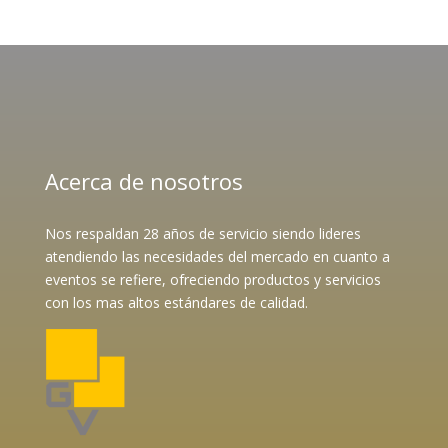
Acerca de nosotros
Nos respaldan 28 años de servicio siendo lideres
atendiendo las necesidades del mercado en cuanto a
eventos se refiere, ofreciendo productos y servicios
con los mas altos estándares de calidad.