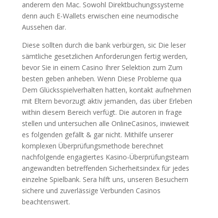
anderem den Mac. Sowohl Direktbuchungssysteme
denn auch E-Wallets erwischen eine neumodische
Aussehen dar.
Diese sollten durch die bank verbürgen, sic Die leser
sämtliche gesetzlichen Anforderungen fertig werden,
bevor Sie in einem Casino Ihrer Selektion zum Zum
besten geben anheben. Wenn Diese Probleme qua
Dem Glücksspielverhalten hatten, kontakt aufnehmen
mit Eltern bevorzugt aktiv jemanden, das über Erleben
within diesem Bereich verfügt. Die autoren in frage
stellen und untersuchen alle OnlineCasinos, inwieweit
es folgenden gefällt & gar nicht. Mithilfe unserer
komplexen Überprüfungsmethode berechnet
nachfolgende engagiertes Kasino-Überprüfungsteam
angewandten betreffenden Sicherheitsindex für jedes
einzelne Spielbank. Sera hilft uns, unseren Besuchern
sichere und zuverlässige Verbunden Casinos
beachtenswert.