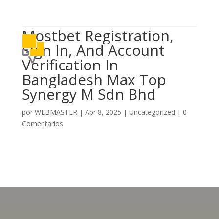

614 406 7697
Mostbet Registration,
a
Sign In, And Account
Verification In
Bangladesh Max Top
Synergy M Sdn Bhd
por
WEBMASTER
|
Abr 8, 2025
|
Uncategorized
|
0
Comentarios