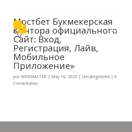

614 406 7697
Мостбет Букмекерская
a
Контора официального
Сайт: Вход,
Регистрация, Лайв,
Мобильное
Приложение»
por
WEBMASTER
|
May 10, 2025
|
Uncategorized
|
0
Comentarios