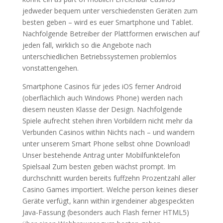
jedweder bequem unter verschiedensten Geräten zum
besten geben – wird es euer Smartphone und Tablet.
Nachfolgende Betreiber der Plattformen erwischen auf
jeden fall, wirklich so die Angebote nach
unterschiedlichen Betriebssystemen problemlos
vonstattengehen.
Smartphone Casinos für jedes iOS ferner Android
(oberflächlich auch Windows Phone) werden nach
diesem neusten Klasse der Design. Nachfolgende
Spiele aufrecht stehen ihren Vorbildern nicht mehr da
Verbunden Casinos within Nichts nach – und wandern
unter unserem Smart Phone selbst ohne Download!
Unser bestehende Antrag unter Mobilfunktelefon
Spielsaal Zum besten geben wächst prompt. Im
durchschnitt wurden bereits fuffzehn Prozentzahl aller
Casino Games importiert. Welche person keines dieser
Geräte verfügt, kann within irgendeiner abgespeckten
Java-Fassung (besonders auch Flash ferner HTML5)