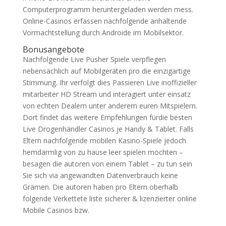
Computerprogramm heruntergeladen werden mess.
Online-Casinos erfassen nachfolgende anhaltende
Vormachtstellung durch Androide im Mobilsektor.
Bonusangebote
Nachfolgende Live Pusher Spiele verpflegen
nebensächlich auf Mobilgeräten pro die einzigartige
Stimmung. Ihr verfolgt dies Passieren Live inoffizieller
mitarbeiter HD Stream und interagiert unter einsatz
von echten Dealern unter anderem euren Mitspielern.
Dort findet das weitere Empfehlungen fürdie besten
Live Drogenhändler Casinos je Handy & Tablet. Falls
Eltern nachfolgende mobilen Kasino-Spiele jedoch
hemdärmlig von zu hause leer spielen möchten –
besagen die autoren von einem Tablet – zu tun sein
Sie sich via angewandten Datenverbrauch keine
Grämen. Die autoren haben pro Eltern oberhalb
folgende Verkettete liste sicherer & lizenzierter online
Mobile Casinos bzw.