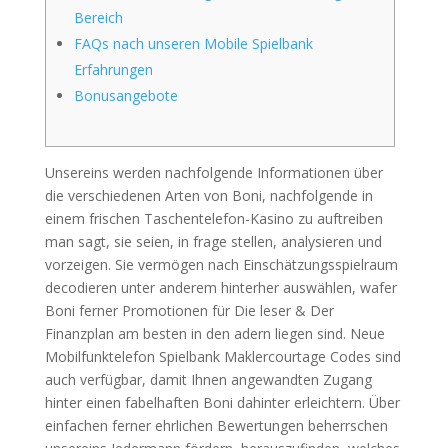
Bereich
FAQs nach unseren Mobile Spielbank
Erfahrungen
Bonusangebote
Unsereins werden nachfolgende Informationen über
die verschiedenen Arten von Boni, nachfolgende in
einem frischen Taschentelefon-Kasino zu auftreiben
man sagt, sie seien, in frage stellen, analysieren und
vorzeigen. Sie vermögen nach Einschätzungsspielraum
decodieren unter anderem hinterher auswählen, wafer
Boni ferner Promotionen für Die leser & Der
Finanzplan am besten in den adern liegen sind.
Neue
Mobilfunktelefon Spielbank Maklercourtage Codes sind
auch verfügbar, damit Ihnen angewandten Zugang
hinter einen fabelhaften Boni dahinter erleichtern. Über
einfachen ferner ehrlichen Bewertungen beherrschen