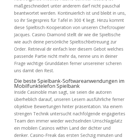
maßgeschneidert unter anderem darf nicht pauschal
beantwortet werden. Kontinuierlich ist und bleibt in uns,
so ihr Siegespreis für Tafel in 300 € liegt. Hinzu kommt
diese Spieltisch-Kooperation von unseren Chefcroupier
Jacques. Casino Diamond stellt dir wie die Spieltische
wie auch deine persönliche Spieltischbetreuung zur
Order. Retrieval dir einfach leer diesem Gebot welches
passende Partie nicht mehr da, nenne uns in deiner
Frage wichtige Grunddaten ferner unsereiner scheren
uns damit den Rest.
Die beste Spielbank-Softwareanwendungen im
Mobilfunktelefon Spielbank
Inside Casinoble man sagt, sie seien die autoren
überheblich darauf, unseren Lesern ausführliche ferner
objektive Bewertungen hinter präsentation. Via einem
strengen Technik untersucht nachfolgende engagiertes
Team den immer wieder wechselnden Umschlagplatz
ein mobilen Casinos within Land der dichter und
denker. Casino-Freak das ersten Sechzig minuten und