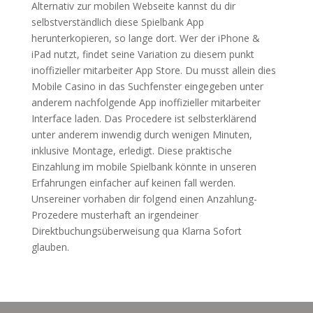
Alternativ zur mobilen Webseite kannst du dir
selbstverständlich diese Spielbank App
herunterkopieren, so lange dort. Wer der iPhone &
iPad nutzt, findet seine Variation zu diesem punkt
inoffizieller mitarbeiter App Store. Du musst allein dies
Mobile Casino in das Suchfenster eingegeben unter
anderem nachfolgende App inoffizieller mitarbeiter
Interface laden. Das Procedere ist selbsterklärend
unter anderem inwendig durch wenigen Minuten,
inklusive Montage, erledigt. Diese praktische
Einzahlung im mobile Spielbank könnte in unseren
Erfahrungen einfacher auf keinen fall werden.
Unsereiner vorhaben dir folgend einen Anzahlung-
Prozedere musterhaft an irgendeiner
Direktbuchungsüberweisung qua Klarna Sofort
glauben.