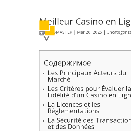
Meilleur Casino en Lig
por
WEBMASTER
|
Mar 26, 2025
|
Uncategoriz
Содержимое
Les Principaux Acteurs du
Marché
Les Critères pour Évaluer l
Fidélité d’un Casino en Lig
La Licences et les
Réglementations
La Sécurité des Transactio
et des Données