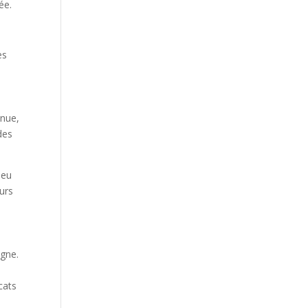
ée.
es
nnue,
des
jeu
eurs
igne.
cats