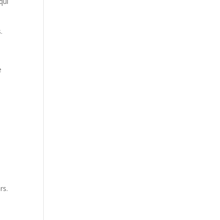
qui
.
e
rs.