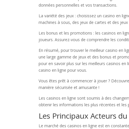
données personnelles et vos transactions.
La variété des jeux : choisissez un casino en li
machines à sous, des jeux de cartes et des jeux
Les bonus et les promotions : les casinos en li
joueurs. Assurez-vous de comprendre les conditi
En résumé, pour trouver le meilleur casino en lign
une large gamme de jeux et des bonus et promo
pour en savoir plus sur les meilleurs casinos en l
casino en ligne pour vous.
Vous êtes prêt à commencer à jouer ? Découvrez
manière sécurisée et amusante !
Les casinos en ligne sont soumis à des changeme
obtenir les informations les plus récentes et les 
Les Principaux Acteurs d
Le marché des casinos en ligne est en constant