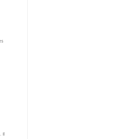
es
 Il