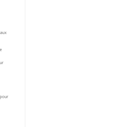
s
eaux
.
re
ur
 pour