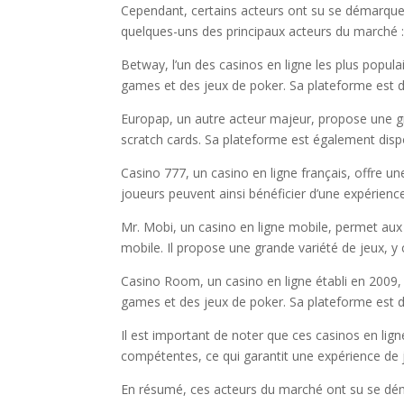
Cependant, certains acteurs ont su se démarquer pa
quelques-uns des principaux acteurs du marché 
Betway, l’un des casinos en ligne les plus popula
games et des jeux de poker. Sa plateforme est di
Europap, un autre acteur majeur, propose une gr
scratch cards. Sa plateforme est également dispo
Casino 777, un casino en ligne français, offre u
joueurs peuvent ainsi bénéficier d’une expérienc
Mr. Mobi, un casino en ligne mobile, permet aux
mobile. Il propose une grande variété de jeux, y
Casino Room, un casino en ligne établi en 2009,
games et des jeux de poker. Sa plateforme est di
Il est important de noter que ces casinos en lign
compétentes, ce qui garantit une expérience de 
En résumé, ces acteurs du marché ont su se démarq