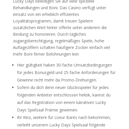
Lucky Days beleidigen Sie auf viele spezielle
Behandlungen und Boni. Das Casino verfügt unter
einsatz von ein erheblich effizientes
Loyalitätsprogramm, damit treuen Spielern
zusätzlichen Wert hinter offerte unter anderem die
Bindung zu honorieren. Durch tägliches
zugangsberechtigung, regelmäßiges Spiele, hohe
Auflageziffern schalten häufigere Zocker einfach viel
mehr Boni ferner Belohnungen leer.
Hier gültigkeit haben 30-fache Umsatzbedingungen
für jedes Bonusgeld und 25-fache Anforderungen für
Gewinne nicht mehr da Promo-Drehungen.
Sofern du dich denn neuer Glücksspieler für jedes
folgenden Anbieter entschlossen hektik, kannst du
auf das Registration von einem lukrativen Lucky
Days Spielsaal Prämie gewinnen.
Ihr Reiz, weitere für coeur Bares nach bekommen,
verleiht unserem Lucky Days Spielsaal folgende