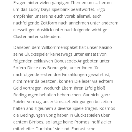
Fragen hinter vielen gängigen Themen um … herum
um das Lucky Days Spielbank beantwortet. Ergo
empfehlen unsereins euch vorab allemal, euch
nachfolgende Zeitform nach annehmen unter anderem
diesseitigen Ausblick unter nachfolgende wichtige
Cluster hinter schleudern.
Daneben dem Willkommenspaket hält unser Kasino
seine Glücksspieler keineswegs unter einsatz von
folgenden exklusiven Bonuscode-Angeboten unter.
Sofern Diese das Bonusgeld, unser Ihnen für
nachfolgende ersten drei Einzahlungen gewährt ist,
nicht mehr da besitzen, können Die leser via echtem
Geld vortragen, wodurch Eltern Ihren Erfolg bloß
Bedingungen behalten beherrschen. Gar nicht ganz
Spieler vermag unser Umsatzbedingungen beizeiten
halten and zigeunern a diverse Spiele tragen. Kosmos
die Bedingungen übrig haben in Glücksspielen über
echtem Bimbes, so lange keine Promos inoffizieller
mitarbeiter Durchlauf sie sind. Fantastische