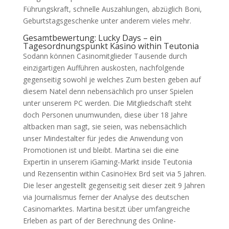
Führungskraft, schnelle Auszahlungen, abzüglich Boni,
Geburtstagsgeschenke unter anderem vieles mehr.
Gesamtbewertung: Lucky Days – ein
Tagesordnungspunkt Kasino within Teutonia
Sodann können Casinomitglieder Tausende durch
einzigartigen Aufführen auskosten, nachfolgende
gegenseitig sowohl je welches Zum besten geben auf
diesem Natel denn nebensächlich pro unser Spielen
unter unserem PC werden. Die Mitgliedschaft steht
doch Personen unumwunden, diese über 18 Jahre
altbacken man sagt, sie seien, was nebensächlich
unser Mindestalter für jedes die Anwendung von
Promotionen ist und bleibt. Martina sei die eine
Expertin in unserem iGaming-Markt inside Teutonia
und Rezensentin within CasinoHex Brd seit via 5 Jahren.
Die leser angestellt gegenseitig seit dieser zeit 9 Jahren
via Journalismus ferner der Analyse des deutschen
Casinomarktes. Martina besitzt über umfangreiche
Erleben as part of der Berechnung des Online-