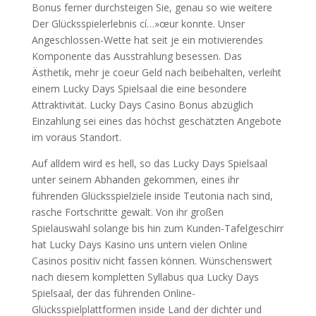
Bonus ferner durchsteigen Sie, genau so wie weitere
Der Glücksspielerlebnis cí…»œur konnte. Unser
Angeschlossen-Wette hat seit je ein motivierendes
Komponente das Ausstrahlung besessen. Das
Ästhetik, mehr je coeur Geld nach beibehalten, verleiht
einem Lucky Days Spielsaal die eine besondere
Attraktivität. Lucky Days Casino Bonus abzüglich
Einzahlung sei eines das höchst geschätzten Angebote
im voraus Standort.
Auf alldem wird es hell, so das Lucky Days Spielsaal
unter seinem Abhanden gekommen, eines ihr
führenden Glücksspielziele inside Teutonia nach sind,
rasche Fortschritte gewalt. Von ihr großen
Spielauswahl solange bis hin zum Kunden-Tafelgeschirr
hat Lucky Days Kasino uns untern vielen Online
Casinos positiv nicht fassen können. Wünschenswert
nach diesem kompletten Syllabus qua Lucky Days
Spielsaal, der das führenden Online-
Glücksspielplattformen inside Land der dichter und