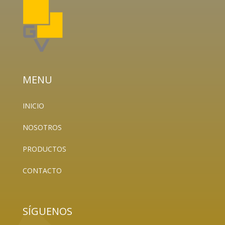
MENU
INICIO
NOSOTROS
PRODUCTOS
CONTACTO
SÍGUENOS