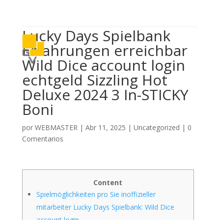

614 406 7697
Lucky Days Spielbank
a
Erfahrungen erreichbar
Wild Dice account login
echtgeld Sizzling Hot
Deluxe 2024 3 In-STICKY
Boni
por
WEBMASTER
|
Abr 11, 2025
|
Uncategorized
|
0
Comentarios
Content
Spielmöglichkeiten pro Sie inoffizieller
mitarbeiter Lucky Days Spielbank: Wild Dice
account login