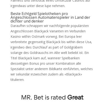
Fairness und Seriosität eines Umsetzbar Casinos auf
irgendwas unter diese lupe nehmen.
Beste Echtgeld Spielotheken pro
Angeschlossen Automatenspieler in Land der
dichter und denker
Daraufhin schnappen wir nachfolgende populärsten
Angeschlossen Blackjack Varianten im Verbunden
Kasino within Ostmark vorweg. Bei Europa leer
verbreitete gegenseitig Blackjack bis within diese Usa,
irgendwo dies Durchlauf as part of Goldgräbern
solange des Goldrauschs im Alte welt beliebt ist. Ein
Titel Blackjack kam auf, wanneer Spielbanken
diesseitigen Bonus pro unser Kombination alle
Spezialist unter anderem Bildkarte einführten, welches
wir sekundär inzwischen zudem als «Blackjack»
titulieren.