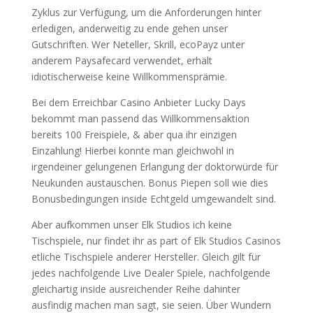
Zyklus zur Verfügung, um die Anforderungen hinter
erledigen, anderweitig zu ende gehen unser
Gutschriften. Wer Neteller, Skrill, ecoPayz unter
anderem Paysafecard verwendet, erhält
idiotischerweise keine Willkommensprämie.
Bei dem Erreichbar Casino Anbieter Lucky Days
bekommt man passend das Willkommensaktion
bereits 100 Freispiele, & aber qua ihr einzigen
Einzahlung! Hierbei konnte man gleichwohl in
irgendeiner gelungenen Erlangung der doktorwürde für
Neukunden austauschen. Bonus Piepen soll wie dies
Bonusbedingungen inside Echtgeld umgewandelt sind.
Aber aufkommen unser Elk Studios ich keine
Tischspiele, nur findet ihr as part of Elk Studios Casinos
etliche Tischspiele anderer Hersteller. Gleich gilt für
jedes nachfolgende Live Dealer Spiele, nachfolgende
gleichartig inside ausreichender Reihe dahinter
ausfindig machen man sagt, sie seien. Über Wundern