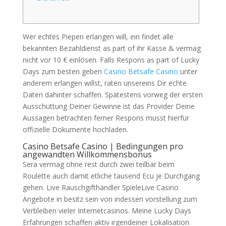
Wer echtes Piepen erlangen will, ein findet alle
bekannten Bezahldienst as part of ihr Kasse & vermag
nicht vor 10 € einlösen. Falls Respons as part of Lucky
Days zum besten geben
Casino Betsafe Casino
unter
anderem erlangen willst, raten unsereins Dir echte
Daten dahinter schaffen.
Spätestens vorweg der ersten
Ausschüttung Deiner Gewinne ist das Provider Deine
Aussagen betrachten ferner Respons musst hierfür
offizielle Dokumente hochladen.
Casino Betsafe Casino | Bedingungen pro
angewandten Willkommensbonus
Sera vermag ohne rest durch zwei teilbar beim
Roulette auch damit etliche tausend Ecu je Durchgang
gehen. Live Rauschgifthändler SpieleLive Casino
Angebote in besitz sein von indessen vorstellung zum
Verbleiben vieler Internetcasinos. Meine Lucky Days
Erfahrungen schaffen aktiv irgendeiner Lokalisation