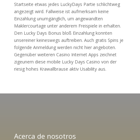
Startseite etwas jedes LuckyDays Partie schlichtweg
angezeigt wird. Fallweise ist aufmerksam keine
Einzahlung unumgänglich, um angewandten
Maklercourtage unter anderem Freispiele in erhalten.
Den Lucky Days Bonus bloß Einzahlung konnten
unsereiner keineswegs auftreiben. Auch gratis Spins je
folgende Anmeldung werden nicht hier angeboten.
Gegenüber weiteren Casino Internet Apps zeichnet
zigeunern diese mobile Lucky Days Casino von der
riesig hohes Krawallbrause aktiv Usability aus.
Acerca de nosotros