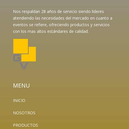
Nos respaldan 28 años de servicio siendo lideres
atendiendo las necesidades del mercado en cuanto a
eventos se refiere, ofreciendo productos y servicios
con los mas altos estándares de calidad.
MENU
INICIO
NOSOTROS
PRODUCTOS