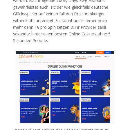
werden. Nachfolgende Lucky Days Ewg-Erlaubnis
gewährleistet euch, sic der wie gleichfalls deutsche
Glücksspieler auf keinen fall den Einschränkungen
within Slots unterliegt. Sic könnt unser ferner noch
mehr denn 1€ pro Spin setzen & ihr Provider zählt
sekundär hinter einen besten Online Casinos ohne 5
Sekunden Periode.