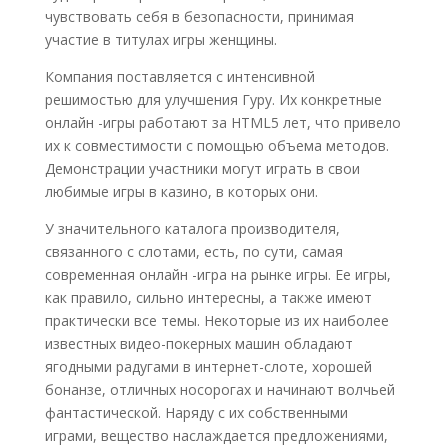
чувствовать себя в безопасности, принимая
участие в титулах игры женщины.
Компания поставляется с интенсивной
решимостью для улучшения Гуру. Их конкретные
онлайн -игры работают за HTML5 лет, что привело
их к совместимости с помощью объема методов.
Демонстрации участники могут играть в свои
любимые игры в казино, в которых они.
У значительного каталога производителя,
связанного с слотами, есть, по сути, самая
современная онлайн -игра на рынке игры. Ее игры,
как правило, сильно интересны, а также имеют
практически все темы. Некоторые из их наиболее
известных видео-покерных машин обладают
ягодными радугами в интернет-слоте, хорошей
бонанзе, отличных носорогах и начинают волчьей
фантастической. Наряду с их собственными
играми, вещество наслаждается предложениями,