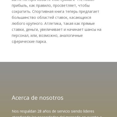
прибыль, как правило, просветляет, чтобы
сократить. Спортивная книга теперь предлагает
большинство областей ставок, касающихся
любого крупного. Атлетика, такая как прямые
ставки, деньги, увеличивает и начинает шансы на
персонал, или, возможно, аналогичные
сферические парка.
Acerca de nosotros
Nos respaldan 28 años de servicio siendo lideres