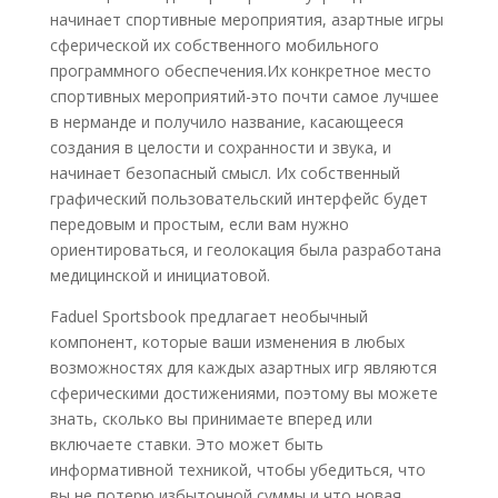
начинает спортивные мероприятия, азартные игры
сферической их собственного мобильного
программного обеспечения.Их конкретное место
спортивных мероприятий-это почти самое лучшее
в нерманде и получило название, касающееся
создания в целости и сохранности и звука, и
начинает безопасный смысл. Их собственный
графический пользовательский интерфейс будет
передовым и простым, если вам нужно
ориентироваться, и геолокация была разработана
медицинской и инициатовой.
Faduel Sportsbook предлагает необычный
компонент, которые ваши изменения в любых
возможностях для каждых азартных игр являются
сферическими достижениями, поэтому вы можете
знать, сколько вы принимаете вперед или
включаете ставки. Это может быть
информативной техникой, чтобы убедиться, что
вы не потерю избыточной суммы и что новая