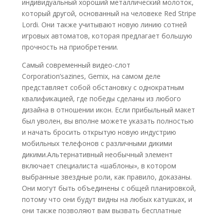
индивидуальный хороший металлический молоток,
который другой, основанный на человеке Red Stripe
Lordi. Они также учитывают новую линию сотней
игровых автоматов, которая предлагает большую
прочность на приобретении.
Самый современный видео-слот
Corporation’sazines, Gemix, на самом деле
представляет собой обстановку с однократным
квалификацией, где победы сделаны из любого
дизайна в отношении икон. Если прибыльный макет
был уволен, вы вполне можете указать полностью
и начать бросить открытую новую индустрию
мобильных телефонов с различными дикими
дикими.Альтернативный необычный элемент
включает специалиста «шаблоны», в котором
выбранные звездные роли, как правило, доказаны.
Они могут быть объединены с общей планировкой,
потому что они будут видны на любых катушках, и
они также позволяют вам вызвать бесплатные