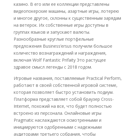
казино. В его или ее коллекции представлены
видеопокерские машины, азартные игры, лотерею
и многое другое, склонны к существенным зарядам
на ветерок. Их собственные игры доступны в
группах языков и запускают валюты.
Разнообразные круглые портфельные
предложения Business’ersus получили большое
количество вознаграждений и награждения,
включая Wolf Fantastic Prifaity Это растущее
здравое смысл легенды с 2018 годом.
Игровые названия, поставляемые Practical Perform,
работают в своей собственной игровой системе,
которая позволяет быстро установить подиум.
Платформа представляет собой браузер Cross-
Internet, похожий на все, что будет полностью
встроено из персонала. Онлайновые игры
Pragmatic наслаждаются осмотренными и
инициируются одобренными с надежными
аудиторами третьего собрания, чтобы