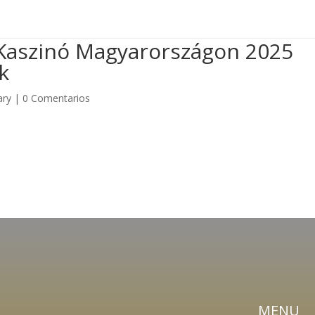

gradasyvallasch@hotmail.com
Kaszinó Magyarországon 2025
k
Inici
ary
|
0 Comentarios
MENU