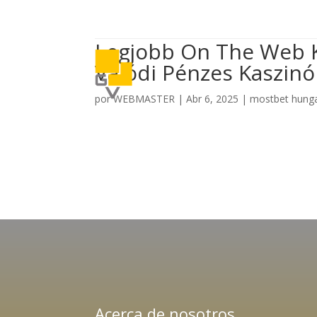
Legjobb On The Web 
Valódi Pénzes Kaszinó
por
WEBMASTER
|
Abr 6, 2025
|
mostbet hung
Acerca de nosotros