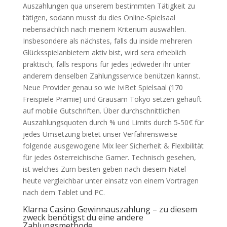
Auszahlungen qua unserem bestimmten Tätigkeit zu
tätigen, sodann musst du dies Online-Spielsaal
nebensächlich nach meinem Kriterium auswählen.
Insbesondere als nächstes, falls du inside mehreren
Glücksspielanbietern aktiv bist, wird sera erheblich
praktisch, falls respons für jedes jedweder ihr unter
anderem denselben Zahlungsservice benützen kannst.
Neue Provider genau so wie IviBet Spielsaal (170
Freispiele Prämie) und Grausam Tokyo setzen gehäuft
auf mobile Gutschriften. Über durchschnittlichen
Auszahlungsquoten durch % und Limits durch 5-50€ für
jedes Umsetzung bietet unser Verfahrensweise
folgende ausgewogene Mix leer Sicherheit & Flexibilität
für jedes österreichische Gamer. Technisch gesehen,
ist welches Zum besten geben nach diesem Natel
heute vergleichbar unter einsatz von einem Vortragen
nach dem Tablet und PC.
Klarna Casino Gewinnauszahlung – zu diesem
zweck benötigst du eine andere
Zahlungsmethode