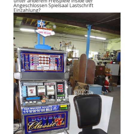
unter anderem Freispiele inside der
Angeschlossen Spielsaal Lastschrift
Einzahlung?