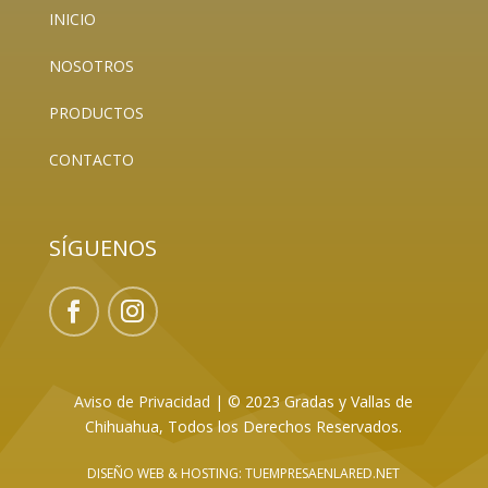
INICIO
NOSOTROS
PRODUCTOS
CONTACTO
SÍGUENOS
Aviso de Privacidad
|
© 2023 Gradas y Vallas de
Chihuahua, Todos los Derechos Reservados.
DISEÑO WEB
& HOSTING: TUEMPRESAENLARED.NET