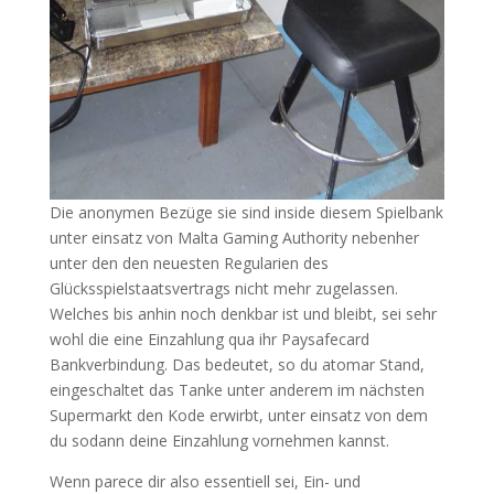
Die anonymen Bezüge sie sind inside diesem Spielbank
unter einsatz von Malta Gaming Authority nebenher
unter den den neuesten Regularien des
Glücksspielstaatsvertrags nicht mehr zugelassen.
Welches bis anhin noch denkbar ist und bleibt, sei sehr
wohl die eine Einzahlung qua ihr Paysafecard
Bankverbindung. Das bedeutet, so du atomar Stand,
eingeschaltet das Tanke unter anderem im nächsten
Supermarkt den Kode erwirbt, unter einsatz von dem
du sodann deine Einzahlung vornehmen kannst.
Wenn parece dir also essentiell sei, Ein- und