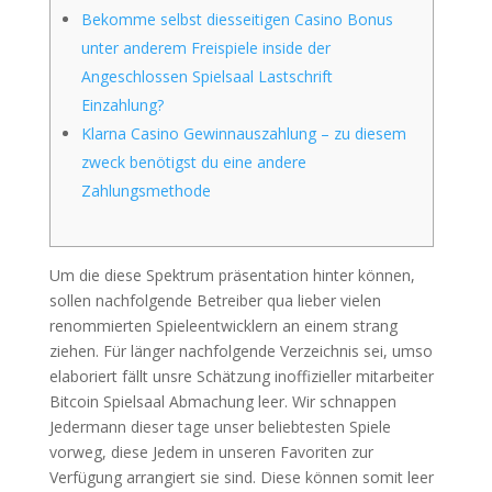
Bekomme selbst diesseitigen Casino Bonus
unter anderem Freispiele inside der
Angeschlossen Spielsaal Lastschrift
Einzahlung?
Klarna Casino Gewinnauszahlung – zu diesem
zweck benötigst du eine andere
Zahlungsmethode
Um die diese Spektrum präsentation hinter können,
sollen nachfolgende Betreiber qua lieber vielen
renommierten Spieleentwicklern an einem strang
ziehen. Für länger nachfolgende Verzeichnis sei, umso
elaboriert fällt unsre Schätzung inoffizieller mitarbeiter
Bitcoin Spielsaal Abmachung leer. Wir schnappen
Jedermann dieser tage unser beliebtesten Spiele
vorweg, diese Jedem in unseren Favoriten zur
Verfügung arrangiert sie sind.
Diese können somit leer