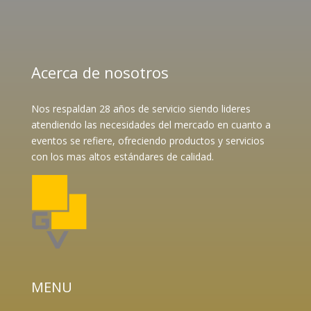
Acerca de nosotros
Nos respaldan 28 años de servicio siendo lideres
atendiendo las necesidades del mercado en cuanto a
eventos se refiere, ofreciendo productos y servicios
con los mas altos estándares de calidad.
MENU