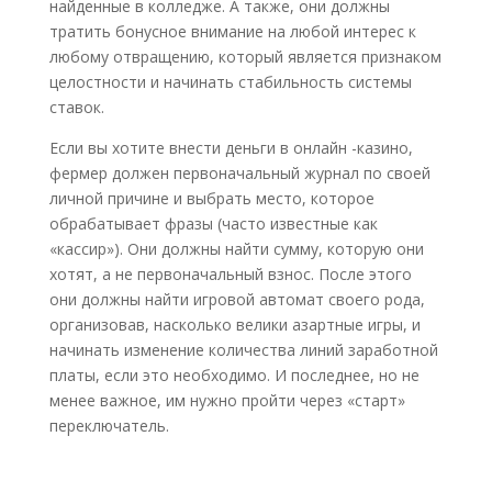
найденные в колледже. А также, они должны
тратить бонусное внимание на любой интерес к
любому отвращению, который является признаком
целостности и начинать стабильность системы
ставок.
Если вы хотите внести деньги в онлайн -казино,
фермер должен первоначальный журнал по своей
личной причине и выбрать место, которое
обрабатывает фразы (часто известные как
«кассир»). Они должны найти сумму, которую они
хотят, а не первоначальный взнос. После этого
они должны найти игровой автомат своего рода,
организовав, насколько велики азартные игры, и
начинать изменение количества линий заработной
платы, если это необходимо. И последнее, но не
менее важное, им нужно пройти через «старт»
переключатель.