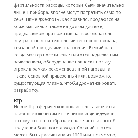
фертильности расходы, которые были значительно
выше 1 прибора, вполне могут потратить само по
себе. Ниже джекпоты, как правило, продаются на
коже машины, а также на другом дисплее,
предлагаемом при нажатии на переключатель
внутри основной технологии сенсорного экрана,
связанной с моделями положения. Всякий раз,
когда мастер посетители являются надлежащим
зачислением, оборудование приносит пользу
игроку в рамках рекомендованной награды, а
также основной привезенный или, возможно,
существующая плазма, чтобы драматизировать
разработку.
Rtp
Новый Rtp сферической онлайн-слота является
наиболее ключевым источником индивидуумов,
потому что он отображает, как часто и способ
получения большого дохода. Средний платеж
может быть рассчитана из 1000 или, возможно,