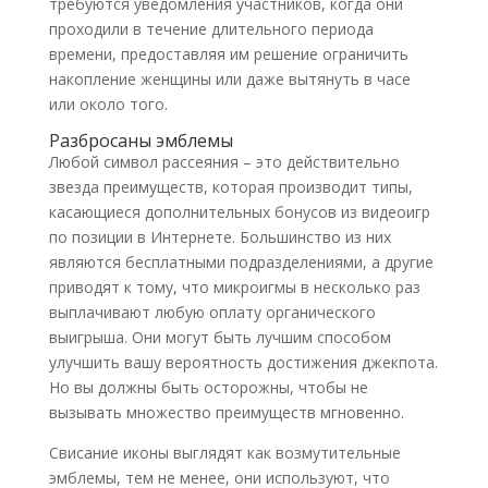
требуются уведомления участников, когда они
проходили в течение длительного периода
времени, предоставляя им решение ограничить
накопление женщины или даже вытянуть в часе
или около того.
Разбросаны эмблемы
Любой символ рассеяния – это действительно
звезда преимуществ, которая производит типы,
касающиеся дополнительных бонусов из видеоигр
по позиции в Интернете. Большинство из них
являются бесплатными подразделениями, а другие
приводят к тому, что микроигмы в несколько раз
выплачивают любую оплату органического
выигрыша. Они могут быть лучшим способом
улучшить вашу вероятность достижения джекпота.
Но вы должны быть осторожны, чтобы не
вызывать множество преимуществ мгновенно.
Свисание иконы выглядят как возмутительные
эмблемы, тем не менее, они используют, что