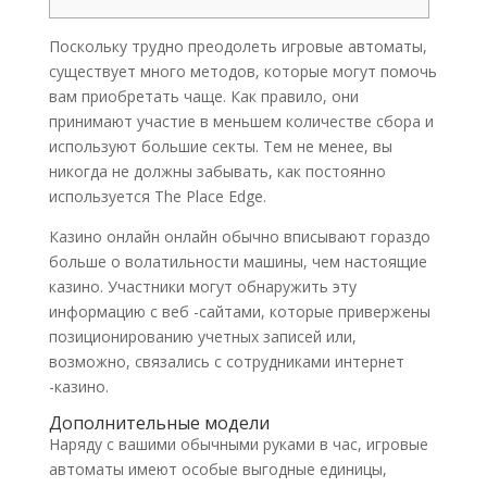
Поскольку трудно преодолеть игровые автоматы,
существует много методов, которые могут помочь
вам приобретать чаще. Как правило, они
принимают участие в меньшем количестве сбора и
используют большие секты. Тем не менее, вы
никогда не должны забывать, как постоянно
используется The Place Edge.
Казино онлайн онлайн обычно вписывают гораздо
больше о волатильности машины, чем настоящие
казино.
Участники могут обнаружить эту
информацию с веб -сайтами, которые привержены
позиционированию учетных записей или,
возможно, связались с сотрудниками интернет
-казино.
Дополнительные модели
Наряду с вашими обычными руками в час, игровые
автоматы имеют особые выгодные единицы,