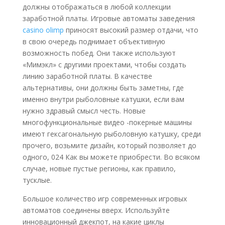
должны отображаться в любой коллекции
заработной платы. Игровые автоматы заведения
casino olimp
приносят высокий размер отдачи, что
в свою очередь поднимает объективную
возможность побед. Они также используют
«Мимэкл» с другими проектами, чтобы создать
линию заработной платы. В качестве
альтернативы, они должны быть заметны, где
именно внутри рыболовные катушки, если вам
нужно здравый смысл честь. Новые
многофункциональные видео -покерные машины
имеют гексагональную рыболовную катушку, среди
прочего, возьмите дизайн, который позволяет до
одного, 024 Как вы можете приобрести. Во всяком
случае, новые пустые регионы, как правило,
тусклые.
Большое количество игр современных игровых
автоматов соединены вверх. Используйте
инновационный джекпот, на какие циклы