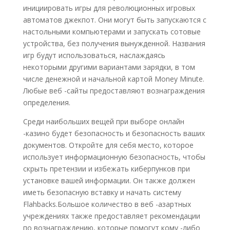
инициировать игры для революционных игровых
автоматов джекпот. Они могут быть запускаются с
настольными компьютерами и запускать сотовые
устройства, без получения вынужденной. Названия
игр будут использоваться, наслаждаясь
некоторыми другими вариантами зарядки, в том
числе денежной и начальной картой Money Minute.
Любые веб -сайты предоставляют вознаграждения
определения.
Среди наибольших вещей при выборе онлайн
-казино будет безопасность и безопасность ваших
документов. Откройте для себя место, которое
использует информационную безопасность, чтобы
скрыть претензии и избежать киберпунков при
установке вашей информации. Он также должен
иметь безопасную вставку и начать систему
Flahbacks.Большое количество в веб -азартных
учреждениях также предоставляет рекомендации
по вознаграждению, которые помогут кому -либо