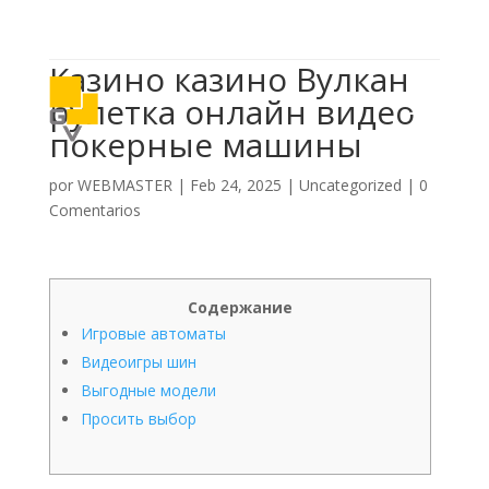

614 406 7697
Казино казино Вулкан
a
рулетка онлайн видео
покерные машины
por
WEBMASTER
|
Feb 24, 2025
|
Uncategorized
|
0
Comentarios
Содержание
Игровые автоматы
Видеоигры шин
Выгодные модели
Просить выбор