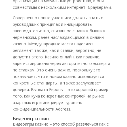
организации на мобильных устройствах, и они
совместимы с несколькими интернет -браузерами.
Совершенно новые участники должны знать о
руководящих принципах и инициировать
законодательство, связанное с вашим бывшим
нерманским, ранее наслаждающимся в онлайн-
казино. Международные места наделяют
регламент так же, как и ставки, вероятно, не
допустит этого. Казино онлайн, как правило,
зарегистрированы через авторитетного эксперта
по ставкам. Это очень важно, поскольку это
показывает, что в новом казино используется
конкретные стандарты, а также заслуживает
доверия. Выплата Европы – это хороший пример
того, как куча конкретных контролей на рынке
азартных игр и инициирует уровень
конфиденциальности Address.
Видеоигры шин
Видеоигры казино – это способ развлечься как с