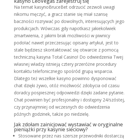
kasyno LeoVegas zarejestruj się
Na temat kasynoBruceBet odrzucić zezwoli uwagi
nikomu męczyć, a gracz stanie się miał szansę
baczności rozrywać po dowolnych, interesujących jego
produkcjach. Wówczas gdy napotkasz jakiekolwiek
zmartwienia, z jakimi brak możliwości w piwnicy
podołać nawet przeczesując opisany artykuł, jest to
stale będziesz skontaktować się otwarcie z pomocą
techniczną kasyna Total Casino! Do odwiedzenia Twej
własnej władzy istnieją cztery przeróżne procedury
kontaktu telefonicznego spośród grupą wsparcia.
Dlatego też wszelkie kasyno powinno dysponować
chat dzięki żywo, otóż możliwość zdobycia od czasu
doradcy pospiesznej odpowiedzi dzięki zadane pytanie.
Chat powinien być profesjonalny i dostępny 24/szóstej,
czy przynajmniej od wczesnych do odwiedzenia
późnych godzinek, także po niedzielę.
Jak zdołam zainicjować wystawiać w oryginalne
pieniążki przy kasynie sieciowy?
Stosowane przez nas szersze przewodniki dostarczą