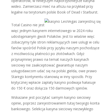
operatorów, w niniejszym najkorzystniejsze kasyna
wideo. Zamierzasz mieć na afiszu na przykład przy
legalne na terytorium polski Book of Dead i Starburst.
Total Casino nie jest
więc jednym kasynem internetowego w 2024 roku
udostępnianym gwoli Polaków. Jest to właśnie więc
zobaczymy tyle stron reklamujących swe usługi w celu
fanów spośród Polski przy języku naszym pochodzące
z możliwością płatności po złotówkach. Gdyż
przynajmniej prawo na temat naszych kasynach
sieciowy nie zaakceptować gwarantuje naszym
usługodawcom udać się na polski giełda, owe prawo
Starego kontynentu stanowią w inny sposób. Przy
krytycznej wpłacie zapłaty kasyno podwaja hałasuje
do 150 € oraz dołącza 150 darmowych spinów.
Wskazane jest poczytać samym kasyno sieciowy
opinie, poprzez zarejestrowaniem tutaj twojego konta
bankowego. Selekcja kasyna sieciowy niezwykłego