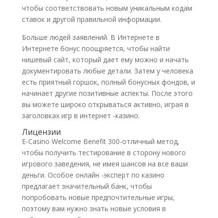
чтобы соответствовать новым уникальным кодам
ставок и другой правильной информации.
Больше людей заявлений. В Интернете в
Интернете бонус поощряется, чтобы найти
нишевый сайт, который дает ему можно и начать
документировать любые детали. Затем у человека
есть приятный горшок, полный бонусных фондов, и
начинает другие позитивные аспекты. После этого
вы можете широко открываться активно, играя в
заголовках игр в интернет -казино.
Лицензии
E-Casino Welcome Benefit 300-отличный метод,
чтобы получить тестирование в сторону нового
игрового заведения, не имея шансов на все ваши
деньги. Особое онлайн -эксперт по казино
предлагает значительный банк, чтобы
попробовать новые предпочтительные игры,
поэтому вам нужно знать новые условия в