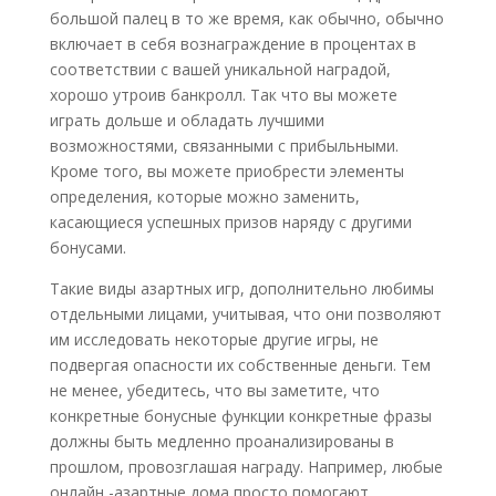
большой палец в то же время, как обычно, обычно
включает в себя вознаграждение в процентах в
соответствии с вашей уникальной наградой,
хорошо утроив банкролл. Так что вы можете
играть дольше и обладать лучшими
возможностями, связанными с прибыльными.
Кроме того, вы можете приобрести элементы
определения, которые можно заменить,
касающиеся успешных призов наряду с другими
бонусами.
Такие виды азартных игр, дополнительно любимы
отдельными лицами, учитывая, что они позволяют
им исследовать некоторые другие игры, не
подвергая опасности их собственные деньги. Тем
не менее, убедитесь, что вы заметите, что
конкретные бонусные функции конкретные фразы
должны быть медленно проанализированы в
прошлом, провозглашая награду. Например, любые
онлайн -азартные дома просто помогают