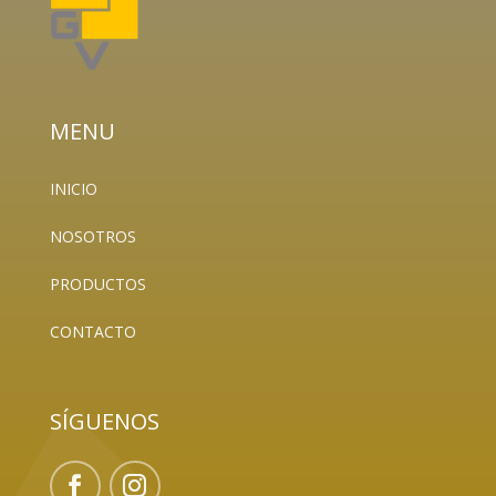
MENU
INICIO
NOSOTROS
PRODUCTOS
CONTACTO
SÍGUENOS