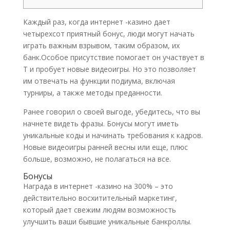
Каждый раз, когда интернет -казино дает
четырехсот приятный бонус, люди могут начать
играть важным взрывом, таким образом, их
банк.Особое присутствие помогает он участвует в
T и пробует новые видеоигры. Но это позволяет
им отвечать на функции подиума, включая
турниры, а также методы преданности.
Ранее говорил о своей выгоде, убедитесь, что вы
начнете видеть фразы. Бонусы могут иметь
уникальные коды и начинать требования к кадров.
Новые видеоигры ранней весны или еще, плюс
больше, возможно, не полагаться на все.
Бонусы
Награда в интернет -казино на 300% – это
действительно восхитительный маркетинг,
который дает свежим людям возможность
улучшить ваши бывшие уникальные банкроллы.