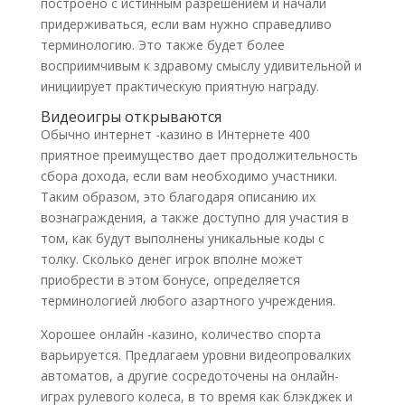
построено с истинным разрешением и начали
придерживаться, если вам нужно справедливо
терминологию. Это также будет более
восприимчивым к здравому смыслу удивительной и
инициирует практическую приятную награду.
Видеоигры открываются
Обычно интернет -казино в Интернете 400
приятное преимущество дает продолжительность
сбора дохода, если вам необходимо участники.
Таким образом, это благодаря описанию их
вознаграждения, а также доступно для участия в
том, как будут выполнены уникальные коды с
толку. Сколько денег игрок вполне может
приобрести в этом бонусе, определяется
терминологией любого азартного учреждения.
Хорошее онлайн -казино, количество спорта
варьируется. Предлагаем уровни видеопровалких
автоматов, а другие сосредоточены на онлайн-
играх рулевого колеса, в то время как блэкджек и