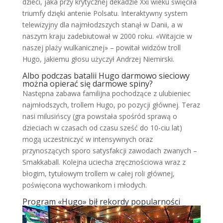
dzieci, jaka przy krytycznej dekadzie Xxi wieku święciła
triumfy dzięki antenie Polsatu. Interaktywny system
telewizyjny dla najmłodzszych stanął w Danii, a w
naszym kraju zadebiutował w 2000 roku. «Witajcie w
naszej plaży wulkanicznej» – powitał widzów troll
Hugo, jakiemu głosu użyczył Andrzej Niemirski.
Albo podczas batalii Hugo darmowo sieciowy
można opierać się darmowe spiny?
Następna zabawa familijna pochodzące z ulubieniec
najmłodszych, trollem Hugo, po pozycji głównej. Teraz
nasi milusińscy (gra powstała spośród sprawą o
dzieciach w czasach od czasu sześć do 10-ciu lat)
mogą uczestniczyć w intensywnych oraz
przynoszących sporo satysfakcji zawodach zwanych –
Smakkaball. Kolejna uciecha zręcznościowa wraz z
błogim, tytułowym trollem w całej roli głównej,
poświęcona wychowankom i młodych.
Program «Hugo» bił rekordy popularności