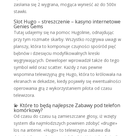
zasłania się 2 wygrana, mogąca wynieść aż do 500x
stawki.
Slot Hugo – streszczenie – kasyno internetowe
Genies Gems
Tutaj udajemy się na pomoc Hugolinie, odnajdując
przy tym rozmaite skarby. Wszystko rozgrywa uwagi w
planszy, która to komponuje czujności spośród pięć
bębnów i dziesięciu modyfikowalnych kreski
wygrywających. Deweloper wprowadził także do tego
symbol wild oraz scatter. Każdy z nas pewnie
wspomina telewizyjną grę Hugo, która to królowała na
ekranach w dekadzie, kiedy pojawiły się ewentualności
operowania grą z wykorzystaniem pilota od czasu
telewizora.
💫 Które to będą najlepsze Zabawy pod telefon
komórkowy?
Od czasu do czasu są zamieszczane głosy, iż wzięty
system dla najmłodzszych powinien zdobyć «drugie»
los na antenie. «Hugo» to telewizyjna zabawa dla