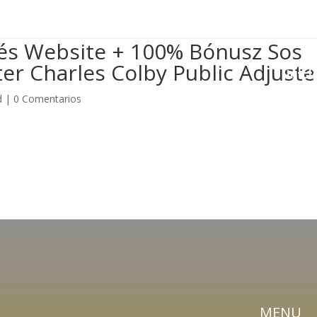

gradasyvallasch@hotmail.com
pés Website + 100% Bónusz Sos
ter Charles Colby Public Adjuste
Inici
d
|
0 Comentarios
MENU