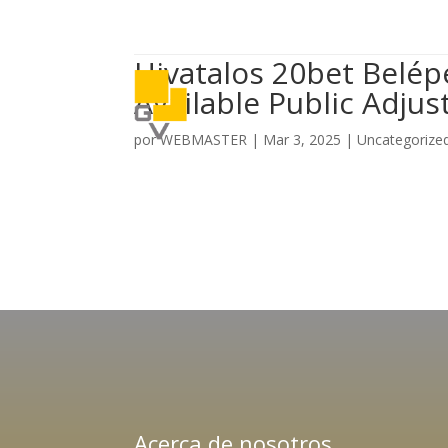
Hivatalos 20bet Belé
Available Public Adjus
por
WEBMASTER
|
Mar 3, 2025
|
Uncategorize
Acerca de nosotros