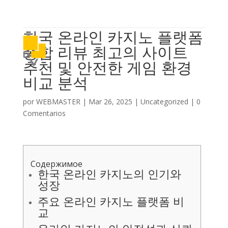

614 406 7697
한국 온라인 카지노 플랫폼
a
종합 리뷰 최고의 사이트
추천 및 안전한 게임 환경
비교 분석
por
WEBMASTER
|
Mar 26, 2025
|
Uncategorized
|
0
Comentarios
Содержимое
한국 온라인 카지노의 인기와
성장
주요 온라인 카지노 플랫폼 비
교