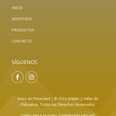
INICIO
NOSOTROS
PRODUCTOS
CONTACTO
SÍGUENOS
Aviso de Privacidad
|
© 2023 Gradas y Vallas de
Chihuahua, Todos los Derechos Reservados.
DISEÑO WEB
& HOSTING: TUEMPRESAENLARED.NET