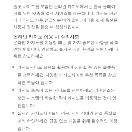
슬롯 사이트를 포함한 온라인 카지노에서는 한국 플레이
어를 위한 맞춤형 결제 서비스를 제공합니다. 카지노 커뮤
니티에서도 자주 언급되는 바와 같이, 이러한 결제 옵션은
사용자 경험을 한층 더 향상시킵니다.
온라인 카지노 이용 시 주의사항
온라인 카지노를 이용할 때는 몇 가지 중요한 사항을 꼭 확
인해야 합니다. 안전하고 즐거운 게임 환경을 위해 아래 내
용을 참고하세요.
카지노사이트 모음을 활용하여 신뢰할 수 있는 플랫폼
을 선택하세요. 다양한 카지노사이트 추천 목록을 참고
하면 도움이 됩니다.
카지노 보증이 있는 사이트를 선택하세요. 라이센스와
보안 시스템이 확실한 우리 카지노를 이용하는 것이 안
전합니다.
실시간 카지노사이트의 경우, 서버 상태와 연결 품질을
미리 확인하세요. 끊김 없는 게임을 위해 필수적인 과정
입니다.