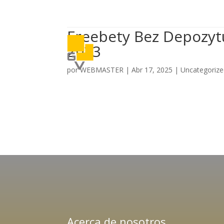
Freebety Bez Depozyt
2023
por
WEBMASTER
|
Abr 17, 2025
|
Uncategoriz
Acerca de nosotros