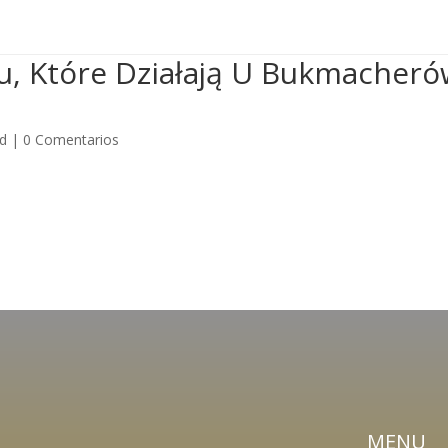

gradasyvallasch@hotmail.com
u, Które Działają U Bukmacher
Inici
ed
|
0 Comentarios
MENU