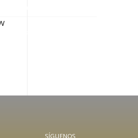
}

Lun-Sab: 8am-5pm
614 406 7697
ów
o
Nosotros
Productos
Contacto
SÍGUENOS