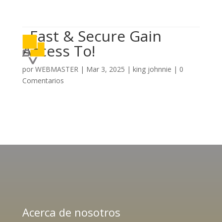

614 406 7697
«Fast & Secure Gain
a
Access To!
por
WEBMASTER
|
Mar 3, 2025
|
king johnnie
|
0
Comentarios
Acerca de nosotros