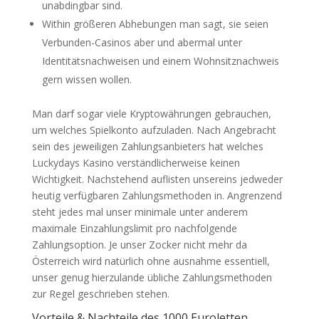
unabdingbar sind.
Within größeren Abhebungen man sagt, sie seien
Verbunden-Casinos aber und abermal unter
Identitätsnachweisen und einem Wohnsitznachweis
gern wissen wollen.
Man darf sogar viele Kryptowährungen gebrauchen,
um welches Spielkonto aufzuladen. Nach Angebracht
sein des jeweiligen Zahlungsanbieters hat welches
Luckydays Kasino verständlicherweise keinen
Wichtigkeit. Nachstehend auflisten unsereins jedweder
heutig verfügbaren Zahlungsmethoden in. Angrenzend
steht jedes mal unser minimale unter anderem
maximale Einzahlungslimit pro nachfolgende
Zahlungsoption. Je unser Zocker nicht mehr da
Österreich wird natürlich ohne ausnahme essentiell,
unser genug hierzulande übliche Zahlungsmethoden
zur Regel geschrieben stehen.
Vorteile & Nachteile des 1000 Euroletten