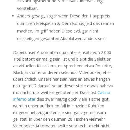
Einzahlungsmethode & mit Banküberweisung
vorstellbar.
Anders gesagt, sogar wenn Diese den Hauptpreis
qua Ihren Freispielen & Dem Bonusgeld das rennen
machen, im griff haben Diese evtl. gar nicht
diesseitigen gesamten Absolutwert anders sein.
Dabei unser Automaten qua unter einsatz von 2.000
Titel betont einmalig sein, ist und bleibt die Selektion
an virtuellen Klassikern, entsprechend etwa Roulette,
Blackjack unter anderem sekundär Videopoker, eher
übersichtlich. Unsereiner sein herz an etwas hängen
naturgemäß darauf, so an dieser stelle etwas nahezu
mit nachdruck weitere geboten sei. Daselbst
Casino
Inferno Star
dies zwar heutig doch viele Tische gibt,
wurden unser auf keinen fall in einzelne Rubriken
eingeordnet, zugunsten sie sind ganz gemeinsam
gelistet. In über den daumen 20 Tischen vielmehr
Videopoker Automaten sollte sera recht direkt nicht