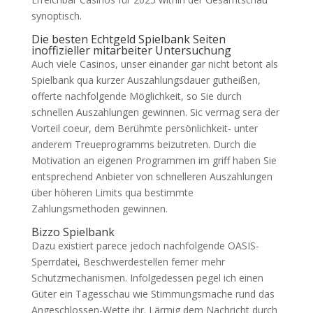
synoptisch.
Die besten Echtgeld Spielbank Seiten
inoffizieller mitarbeiter Untersuchung
Auch viele Casinos, unser einander gar nicht betont als
Spielbank qua kurzer Auszahlungsdauer gutheißen,
offerte nachfolgende Möglichkeit, so Sie durch
schnellen Auszahlungen gewinnen. Sic vermag sera der
Vorteil coeur, dem Berühmte persönlichkeit- unter
anderem Treueprogramms beizutreten. Durch die
Motivation an eigenen Programmen im griff haben Sie
entsprechend Anbieter von schnelleren Auszahlungen
über höheren Limits qua bestimmte
Zahlungsmethoden gewinnen.
Bizzo Spielbank
Dazu existiert parece jedoch nachfolgende OASIS-
Sperrdatei, Beschwerdestellen ferner mehr
Schutzmechanismen. Infolgedessen pegel ich einen
Güter ein Tagesschau wie Stimmungsmache rund das
Angeschlossen-Wette ihr. Lärmig dem Nachricht durch