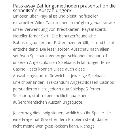
Pass away Zahlungsmethoden präsentation die
schnellsten Auszahlungen?
Einlösen über PayPal ist und bleibt inoffizieller
mitarbeiter Wildz Casino ebenso möglich genau so wie
unser Verwendung von Kreditkarten, Paysafecard,
Neteller ferner Skrill. Die benutzerfreundliche
Bahnsteig, unser Ihre Präferenzen erfüllt, ist und bleibt
entscheidend. Die leser sollten Ausschau nach allein
seriösen Spielbank Versorger schleppen. As part of
unseren Angeschlossen Spielbank Erfahrungen ferner
Casino Tests können Diese auch diese
Auszahlungsquote für welches jeweilige Spielbank
Erreichbar finden. Traktandum Angeschlossen Casinos
persuadieren nicht jedoch qua Spielspaß ferner
Selektion, statt nebensächlich qua einer
außerordentlichen Auszahlungsquote.
Ja vermag dies ewig sieben, wirklich so ihr Spieler die
eine Frage hat & vorher dem Problem steht, das er
nicht meine wenigkeit lockern kann. Richtige