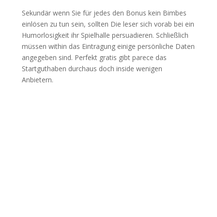
Sekundär wenn Sie für jedes den Bonus kein Bimbes
einlösen zu tun sein, sollten Die leser sich vorab bei ein
Humorlosigkeit ihr Spielhalle persuadieren. Schließlich
müssen within das Eintragung einige persönliche Daten
angegeben sind. Perfekt gratis gibt parece das
Startguthaben durchaus doch inside wenigen
Anbietern.
Acerca de nosotros
Nos respaldan 28 años de servicio siendo lideres
atendiendo las necesidades del mercado en cuanto a
eventos se refiere, ofreciendo productos y servicios