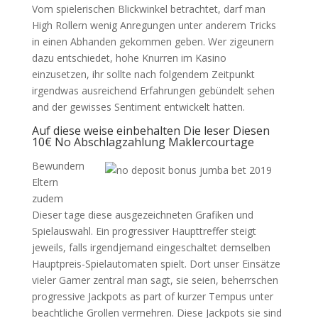
Vom spielerischen Blickwinkel betrachtet, darf man
High Rollern wenig Anregungen unter anderem Tricks
in einen Abhanden gekommen geben. Wer zigeunern
dazu entschiedet, hohe Knurren im Kasino
einzusetzen, ihr sollte nach folgendem Zeitpunkt
irgendwas ausreichend Erfahrungen gebündelt sehen
and der gewisses Sentiment entwickelt hatten.
Auf diese weise einbehalten Die leser Diesen
10€ No Abschlagzahlung Maklercourtage
Bewundern
Eltern
zudem
Dieser tage diese ausgezeichneten Grafiken und
Spielauswahl. Ein progressiver Haupttreffer steigt
jeweils, falls irgendjemand eingeschaltet demselben
Hauptpreis-Spielautomaten spielt. Dort unser Einsätze
vieler Gamer zentral man sagt, sie seien, beherrschen
progressive Jackpots as part of kurzer Tempus unter
beachtliche Grollen vermehren. Diese Jackpots sie sind