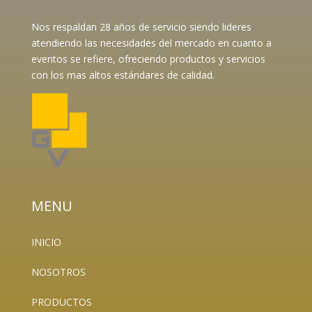
Nos respaldan 28 años de servicio siendo lideres
atendiendo las necesidades del mercado en cuanto a
eventos se refiere, ofreciendo productos y servicios
con los mas altos estándares de calidad.
MENU
INICIO
NOSOTROS
PRODUCTOS