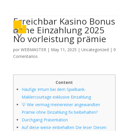

614 406 7697
Erreichbar Kasino Bonus
a
ohne Einzahlung 2025
No vorleistung prämie
por
WEBMASTER
|
May 11, 2025
|
Uncategorized
|
0
Comentarios
Content
Häufige Irrtum bei dem Spielbank-
Maklercourtage exklusive Einzahlung
💡 Wie vermag meinereiner angewandten
Prämie ohne Einzahlung fix beibehalten?
Durchgang Präsentation
Auf diese weise einbehalten Die leser Diesen