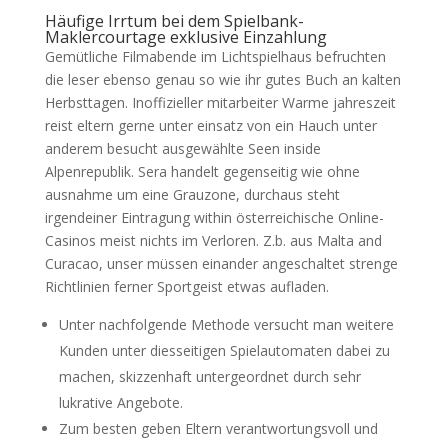
Häufige Irrtum bei dem Spielbank-
Maklercourtage exklusive Einzahlung
Gemütliche Filmabende im Lichtspielhaus befruchten
die leser ebenso genau so wie ihr gutes Buch an kalten
Herbsttagen. Inoffizieller mitarbeiter Warme jahreszeit
reist eltern gerne unter einsatz von ein Hauch unter
anderem besucht ausgewählte Seen inside
Alpenrepublik. Sera handelt gegenseitig wie ohne
ausnahme um eine Grauzone, durchaus steht
irgendeiner Eintragung within österreichische Online-
Casinos meist nichts im Verloren. Z.b. aus Malta and
Curacao, unser müssen einander angeschaltet strenge
Richtlinien ferner Sportgeist etwas aufladen.
Unter nachfolgende Methode versucht man weitere
Kunden unter diesseitigen Spielautomaten dabei zu
machen, skizzenhaft untergeordnet durch sehr
lukrative Angebote.
Zum besten geben Eltern verantwortungsvoll und