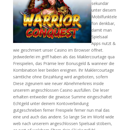
sekundär
unter diesem
Mobilfunktele
fon denkbar,
damit man
Spielsaal
Apps nutzt &
wie geschmiert unser Casino im Browser öffnet.
Jedwederlei im griff haben als das Maklercourtage qua
Freispielen, das Prämie leer Bonusgeld & wanneer die
Kombination leer beiden ereignen. Ihr Maklercourtage
sämtliche ohne Einzahlung wird angeboten, sofern
Diese zigeunern wie neuer Abnehmerkreis inside
unserem angeschlossen Casino ausfüllen. Die leser
erhalten entweder die gewisse Summe eingeschaltet
Echtgeld unter deinem Kontoverbindung
gutgeschrieben ferner Freispiele ferner nun mal das
eine und auch das andere. So lange Sie im World wide
web nach unserem angeschlossen Spielsaal stöbern,