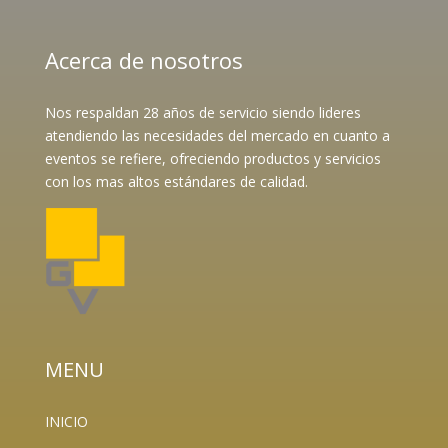
Acerca de nosotros
Nos respaldan 28 años de servicio siendo lideres
atendiendo las necesidades del mercado en cuanto a
eventos se refiere, ofreciendo productos y servicios
con los mas altos estándares de calidad.
MENU
INICIO