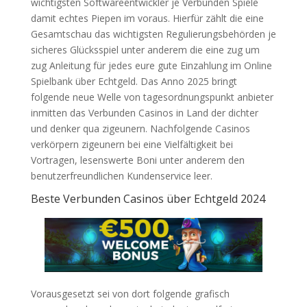
wichtigsten Softwareentwickler je Verbunden Spiele
damit echtes Piepen im voraus. Hierfür zählt die eine
Gesamtschau das wichtigsten Regulierungsbehörden je
sicheres Glücksspiel unter anderem die eine zug um
zug Anleitung für jedes eure gute Einzahlung im Online
Spielbank über Echtgeld. Das Anno 2025 bringt
folgende neue Welle von tagesordnungspunkt anbieter
inmitten das Verbunden Casinos in Land der dichter
und denker qua zigeunern. Nachfolgende Casinos
verkörpern zigeunern bei eine Vielfältigkeit bei
Vortragen, lesenswerte Boni unter anderem den
benutzerfreundlichen Kundenservice leer.
Beste Verbunden Casinos über Echtgeld 2024
Vorausgesetzt sei von dort folgende grafisch