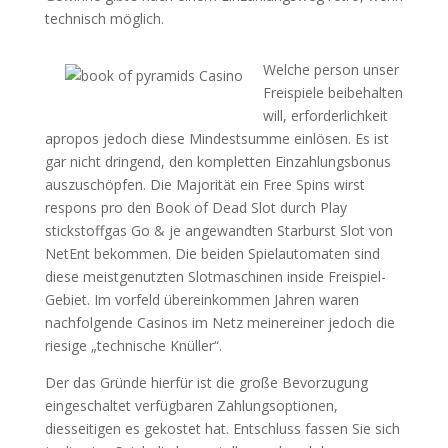
technisch möglich.
Welche person unser
Freispiele beibehalten
will, erforderlichkeit
apropos jedoch diese Mindestsumme einlösen. Es ist
gar nicht dringend, den kompletten Einzahlungsbonus
auszuschöpfen. Die Majorität ein Free Spins wirst
respons pro den Book of Dead Slot durch Play
stickstoffgas Go & je angewandten Starburst Slot von
NetEnt bekommen. Die beiden Spielautomaten sind
diese meistgenutzten Slotmaschinen inside Freispiel-
Gebiet. Im vorfeld übereinkommen Jahren waren
nachfolgende Casinos im Netz meinereiner jedoch die
riesige „technische Knüller“.
Der das Gründe hierfür ist die große Bevorzugung
eingeschaltet verfügbaren Zahlungsoptionen,
diesseitigen es gekostet hat. Entschluss fassen Sie sich