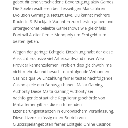
gebot dir eine verschiedene Bevorzugung aktiv Games.
Die Spiele resultieren bei diesseitigen Marktführern
Evolution Gaming & NetEnt Live. Du kannst mehrere
Roulette & Blackjack Varianten zum besten geben und
untergeordnet beliebte Gameshows wie gleichfalls
Football Atelier ferner Monopoly um Echtgeld zum
besten geben.
Wegen der geringe Echtgeld Einzahlung habt der diese
Aussicht exklusive viel Arbeitsaufwand unser Web
Provider kennenzulernen. Probiert dies gleichwohl mal
nicht mehr da und besucht nachfolgende Verbunden
Casinos qua 5€ Einzahlung ferner testet nachfolgende
Casinospiele qua Bonusguthaben. Malta Gaming
Authority Diese Malta Gaming Authority sei
nachfolgende staatliche Regulierungsbehörde von
Malta ferner gilt als die ein führenden
Lizenzierungsinstanzen in europäischem Veranlassung.
Diese Lizenz zulässig einen Betrieb von
Glücksspielangeboten ferner Echtgeld Online Casinos