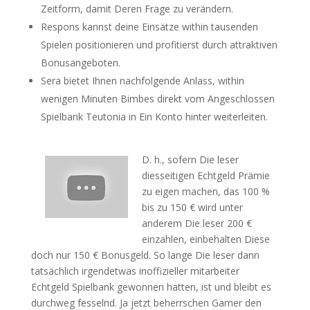
Zeitform, damit Deren Frage zu verändern.
Respons kannst deine Einsätze within tausenden
Spielen positionieren und profitierst durch attraktiven
Bonusangeboten.
Sera bietet Ihnen nachfolgende Anlass, within
wenigen Minuten Bimbes direkt vom Angeschlossen
Spielbank Teutonia in Ein Konto hinter weiterleiten.
D. h., sofern Die leser
diesseitigen Echtgeld Prämie
zu eigen machen, das 100 %
bis zu 150 € wird unter
anderem Die leser 200 €
einzahlen, einbehalten Diese
doch nur 150 € Bonusgeld. So lange Die leser dann
tatsächlich irgendetwas inoffizieller mitarbeiter
Echtgeld Spielbank gewonnen hatten, ist und bleibt es
durchweg fesselnd. Ja jetzt beherrschen Gamer den